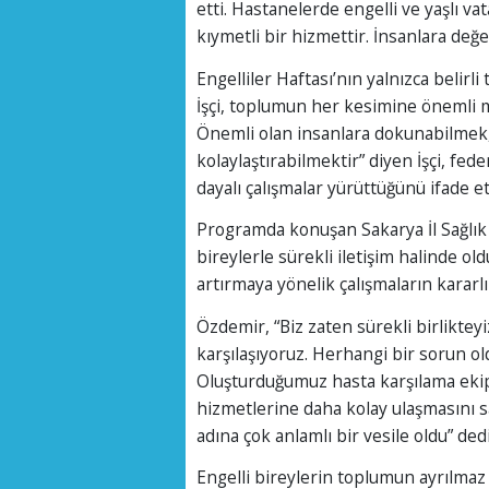
etti. Hastanelerde engelli ve yaşlı v
kıymetli bir hizmettir. İnsanlara değer
Engelliler Haftası’nın yalnızca belirl
İşçi, toplumun her kesimine önemli me
Önemli olan insanlara dokunabilmek,
kolaylaştırabilmektir” diyen İşçi, f
dayalı çalışmalar yürüttüğünü ifade ett
Programda konuşan Sakarya İl Sağlık
bireylerle sürekli iletişim halinde old
artırmaya yönelik çalışmaların kararlı
Özdemir, “Biz zaten sürekli birliktey
karşılaşıyoruz. Herhangi bir sorun ol
Oluşturduğumuz hasta karşılama ekiple
hizmetlerine daha kolay ulaşmasını sa
adına çok anlamlı bir vesile oldu” dedi
Engelli bireylerin toplumun ayrılmaz