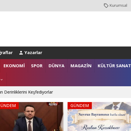
Kurumsal
raflar
Yazarlar
EKONOMİ
SPOR
DÜNYA
MAGAZİN
KÜLTÜR SANAT
anlığı’na Üst Düzey Ziyaret
GÜNDEM
GÜNDEM
gazi ailelerine anlamlı destek
n Derinliklerini Keşfediyorlar