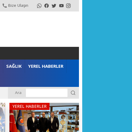
Bize Ulaşın
SAĞLIK
YEREL HABERLER
Ara
YEREL HABERLER