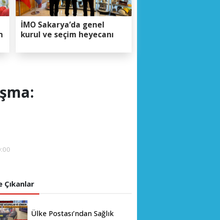
İMO Sakarya’da genel
n
kurul ve seçim heyecanı
uşma:
0:00
 Çıkanlar
Ülke Postası’ndan Sağlık