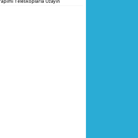
Yapımı Teleskoplarla Uzayın
Ç. DR. KAYHAN ÖZDEMİR VE
inliklerini Keşfediyorlar
HA HEYETİ YERİNDE
CELEMEDE BULUNDU