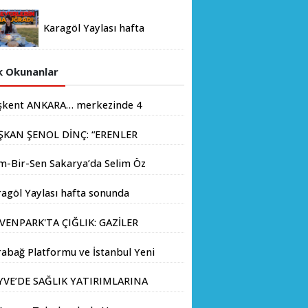
KESMEDEN DEVAM”
Karagöl Yaylası hafta
sonunda doğaseverlerin
akınına uğradı
 Okunanlar
şkent ANKARA… merkezinde 4
yondan fazla insanın yaşadığı
ŞKAN ŞENOL DİNÇ: “ERENLER
.
İN HIZ KESMEDEN DEVAM”
m-Bir-Sen Sakarya’da Selim Öz
e Başkanlığına Adaylığını
agöl Yaylası hafta sonunda
kladı
aseverlerin akınına uğradı
VENPARK'TA ÇIĞLIK: GAZİLER
LIK GREVİNE BAŞLADI!
abağ Platformu ve İstanbul Yeni
yıl Üniversitesi Arasında
YVE’DE SAĞLIK YATIRIMLARINA
atejik İş Birliği Memorandumu
V ADIM: İL SAĞLIK MÜDÜRÜ
zalandı