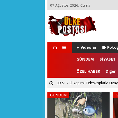
07 Ağustos 2026, Cuma
Videolar
Fotoğ
GÜNDEM
SİYASET
ÖZEL HABER
Diğer
21:17 - Ülke Postası’ndan Sağlık Bak
GÜNDEM
14:26 - Akarslanlar Tur’dan şehit ve 
09:51 - El Yapımı Teleskoplarla Uzayı