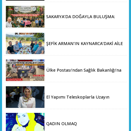
SAKARYA’DA DOĞAYLA BULUŞMA:
MİLLİ PARKLAR’DAN İL ORMANI’NDA
ÖRNEK "AİLE KAMPI" ETKİNLİĞİ
ŞEFİK ARMAN’IN KAYNARCA’DAKİ AİLE
ÇİFTLİĞİNDE DOSTLAR SOFRASI
Ülke Postası’ndan Sağlık Bakanlığı’na
Üst Düzey Ziyaret
El Yapımı Teleskoplarla Uzayın
Derinliklerini Keşfediyorlar
QADIN OLMAQ