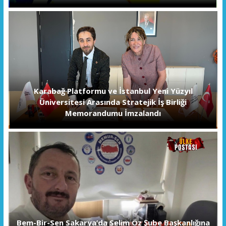
Karabağ Platformu ve İstanbul Yeni Yüzyıl
Üniversitesi Arasında Stratejik İş Birliği
Memorandumu İmzalandı
Bem-Bir-Sen Sakarya’da Selim Öz Şube Başkanlığına