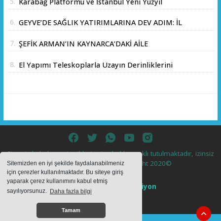
5.
Karabağ Platformu ve İstanbul Yeni Yüzyıl
Üniversitesi Arasında Stratejik İş Birliği
6.
GEYVE’DE SAĞLIK YATIRIMLARINA DEV ADIM: İL
Memorandumu İmzalandı
SAĞLIK MÜDÜRÜ DOÇ. DR. KAYHAN ÖZDEMİR
7.
ŞEFİK ARMAN’IN KAYNARCA’DAKİ AİLE
VE SAHA HEYETİ YERİNDE İNCELEMEDE
ÇİFTLİĞİNDE DOSTLAR SOFRASI
BULUNDU
8.
El Yapımı Teleskoplarla Uzayın Derinliklerini
Keşfediyorlar
Sitemizde bulunan içeriklerin tüm hakları saklı tutulmaktadır, izinsiz
içerikler kullanılamaz. Copyright 2020©
Sitemizden en iyi şekilde faydalanabilmeniz
için çerezler kullanılmaktadır. Bu siteye giriş
yaparak çerez kullanımını kabul etmiş
Haber Yazılımı:
Web Aksiyon
sayılıyorsunuz.
Daha fazla bilgi
haber yazılımı
haber paketi
haber scripti
haber yazılım
haber
script
Tamam