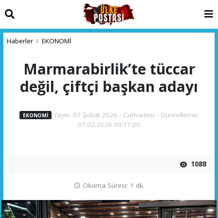
Haberler
EKONOMİ
Marmarabirlik’te tüccar
değil, çiftçi başkan adayı
Yayın: 07 Şubat 2026 - Cumartesi - Güncelleme:
EKONOMİ
07.02.2026 09:17:00
1088
Okuma Süresi: 1 dk.