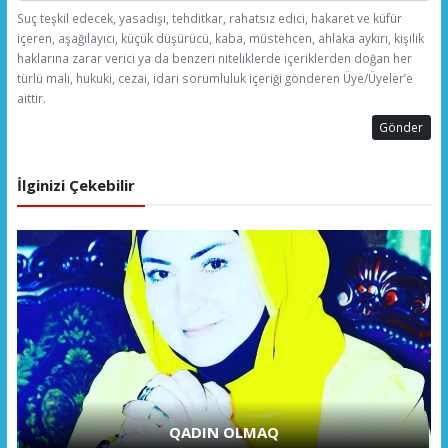
Suç teşkil edecek, yasadışı, tehditkar, rahatsız edici, hakaret ve küfür
içeren, aşağılayıcı, küçük düşürücü, kaba, müstehcen, ahlaka aykırı, kişilik
haklarına zarar verici ya da benzeri niteliklerde içeriklerden doğan her
türlü mali, hukuki, cezai, idari sorumluluk içeriği gönderen Üye/Üyeler’e
aittir.
Gönder
İlginizi Çekebilir
QADIN OLMAQ