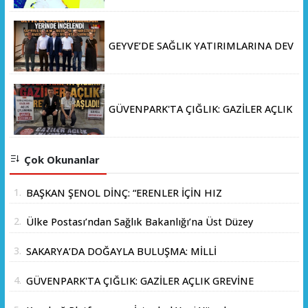
GEYVE’DE SAĞLIK YATIRIMLARINA DEV
ADIM: İL SAĞLIK MÜDÜRÜ DOÇ. DR.
KAYHAN ÖZDEMİR VE SAHA HEYETİ
YERİNDE İNCELEMEDE BULUNDU
GÜVENPARK'TA ÇIĞLIK: GAZİLER AÇLIK
GREVİNE BAŞLADI!
Çok Okunanlar
1.
BAŞKAN ŞENOL DİNÇ: “ERENLER İÇİN HIZ
KESMEDEN DEVAM”
2.
Ülke Postası’ndan Sağlık Bakanlığı’na Üst Düzey
Ziyaret
3.
SAKARYA’DA DOĞAYLA BULUŞMA: MİLLİ
PARKLAR’DAN İL ORMANI’NDA ÖRNEK "AİLE
4.
GÜVENPARK'TA ÇIĞLIK: GAZİLER AÇLIK GREVİNE
KAMPI" ETKİNLİĞİ
BAŞLADI!