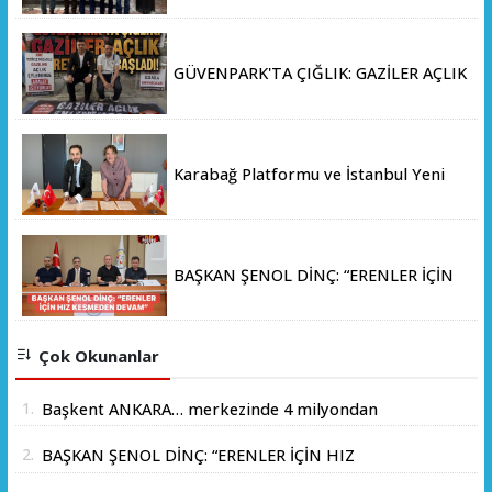
KAYHAN ÖZDEMİR VE SAHA HEYETİ
YERİNDE İNCELEMEDE BULUNDU
GÜVENPARK'TA ÇIĞLIK: GAZİLER AÇLIK
GREVİNE BAŞLADI!
Karabağ Platformu ve İstanbul Yeni
Yüzyıl Üniversitesi Arasında Stratejik
İş Birliği Memorandumu İmzalandı
BAŞKAN ŞENOL DİNÇ: “ERENLER İÇİN
HIZ KESMEDEN DEVAM”
Çok Okunanlar
1.
Başkent ANKARA… merkezinde 4 milyondan
fazla insanın yaşadığı yer.
2.
BAŞKAN ŞENOL DİNÇ: “ERENLER İÇİN HIZ
KESMEDEN DEVAM”