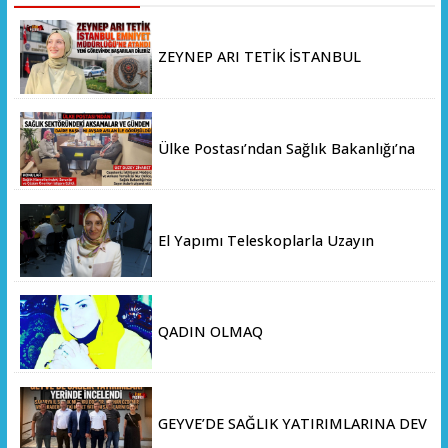
ZEYNEP ARI TETİK İSTANBUL
EMNİYET MÜDÜRLÜĞÜ’NE ATANDI
Ülke Postası’ndan Sağlık Bakanlığı’na
Üst Düzey Ziyaret
El Yapımı Teleskoplarla Uzayın
Derinliklerini Keşfediyorlar
QADIN OLMAQ
GEYVE’DE SAĞLIK YATIRIMLARINA DEV
ADIM: İL SAĞLIK MÜDÜRÜ DOÇ. DR.