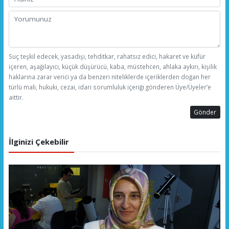
Suç teşkil edecek, yasadışı, tehditkar, rahatsız edici, hakaret ve küfür
içeren, aşağılayıcı, küçük düşürücü, kaba, müstehcen, ahlaka aykırı, kişilik
haklarına zarar verici ya da benzeri niteliklerde içeriklerden doğan her
türlü mali, hukuki, cezai, idari sorumluluk içeriği gönderen Üye/Üyeler’e
aittir.
Gönder
İlginizi Çekebilir