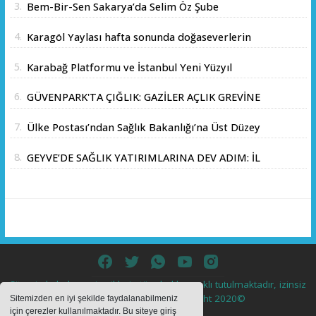
3.
Bem-Bir-Sen Sakarya’da Selim Öz Şube
Başkanlığına Adaylığını Açıkladı
4.
Karagöl Yaylası hafta sonunda doğaseverlerin
akınına uğradı
5.
Karabağ Platformu ve İstanbul Yeni Yüzyıl
Üniversitesi Arasında Stratejik İş Birliği
6.
GÜVENPARK'TA ÇIĞLIK: GAZİLER AÇLIK GREVİNE
Memorandumu İmzalandı
BAŞLADI!
7.
Ülke Postası’ndan Sağlık Bakanlığı’na Üst Düzey
Ziyaret
8.
GEYVE’DE SAĞLIK YATIRIMLARINA DEV ADIM: İL
SAĞLIK MÜDÜRÜ DOÇ. DR. KAYHAN ÖZDEMİR
VE SAHA HEYETİ YERİNDE İNCELEMEDE
BULUNDU
Sitemizde bulunan içeriklerin tüm hakları saklı tutulmaktadır, izinsiz
içerikler kullanılamaz. Copyright 2020©
Sitemizden en iyi şekilde faydalanabilmeniz
için çerezler kullanılmaktadır. Bu siteye giriş