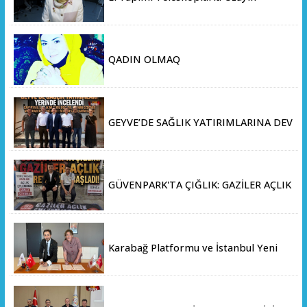
Derinliklerini Keşfediyorlar
QADIN OLMAQ
GEYVE’DE SAĞLIK YATIRIMLARINA DEV
ADIM: İL SAĞLIK MÜDÜRÜ DOÇ. DR.
KAYHAN ÖZDEMİR VE SAHA HEYETİ
YERİNDE İNCELEMEDE BULUNDU
GÜVENPARK'TA ÇIĞLIK: GAZİLER AÇLIK
GREVİNE BAŞLADI!
Karabağ Platformu ve İstanbul Yeni
Yüzyıl Üniversitesi Arasında Stratejik
İş Birliği Memorandumu İmzalandı