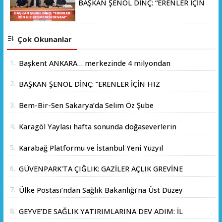
BAŞKAN ŞENOL DİNÇ: “ERENLER İÇİN
HIZ KESMEDEN DEVAM”
Çok Okunanlar
1.
Başkent ANKARA… merkezinde 4 milyondan
fazla insanın yaşadığı yer.
2.
BAŞKAN ŞENOL DİNÇ: “ERENLER İÇİN HIZ
KESMEDEN DEVAM”
3.
Bem-Bir-Sen Sakarya’da Selim Öz Şube
Başkanlığına Adaylığını Açıkladı
4.
Karagöl Yaylası hafta sonunda doğaseverlerin
akınına uğradı
5.
Karabağ Platformu ve İstanbul Yeni Yüzyıl
Üniversitesi Arasında Stratejik İş Birliği
6.
GÜVENPARK'TA ÇIĞLIK: GAZİLER AÇLIK GREVİNE
Memorandumu İmzalandı
BAŞLADI!
7.
Ülke Postası’ndan Sağlık Bakanlığı’na Üst Düzey
Ziyaret
8.
GEYVE’DE SAĞLIK YATIRIMLARINA DEV ADIM: İL