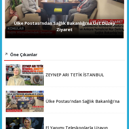
Ülke Postası’ndan Sağlık Bakanlığı’na Üst Düzey
Ziyaret
Öne Çıkanlar
ZEYNEP ARI TETİK İSTANBUL
EMNİYET MÜDÜRLÜĞÜ’NE ATANDI
Ülke Postası’ndan Sağlık Bakanlığı’na
Üst Düzey Ziyaret
El Yapımı Teleskoplarla Uzayın