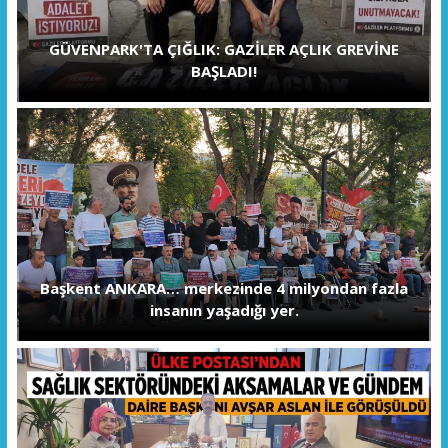
GÜVENPARK'TA ÇIĞLIK: GAZİLER AÇLIK GREVİNE
BAŞLADI!
Başkent ANKARA… merkezinde 4 milyondan fazla
insanın yaşadığı yer.