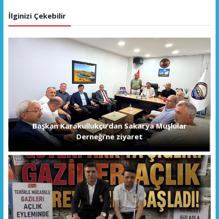
İlginizi Çekebilir
Başkan Karakullukçu’dan Sakarya Muşlular
Derneği’ne ziyaret