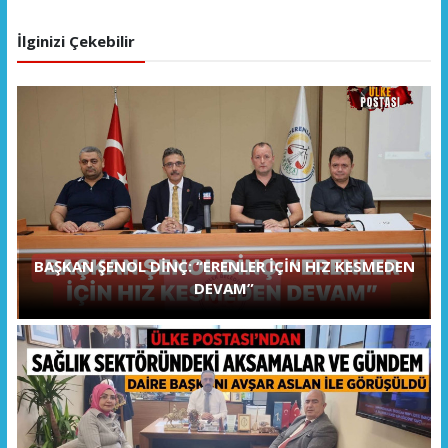
İlginizi Çekebilir
BAŞKAN ŞENOL DİNÇ: “ERENLER İÇİN HIZ KESMEDEN
DEVAM”