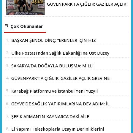
GÜVENPARK'TA ÇIĞLIK: GAZİLER AÇLIK
GREVİNE BAŞLADI!
Çok Okunanlar
1.
BAŞKAN ŞENOL DİNÇ: “ERENLER İÇİN HIZ
KESMEDEN DEVAM”
2.
Ülke Postası’ndan Sağlık Bakanlığı’na Üst Düzey
Ziyaret
3.
SAKARYA’DA DOĞAYLA BULUŞMA: MİLLİ
PARKLAR’DAN İL ORMANI’NDA ÖRNEK "AİLE
4.
GÜVENPARK'TA ÇIĞLIK: GAZİLER AÇLIK GREVİNE
KAMPI" ETKİNLİĞİ
BAŞLADI!
5.
Karabağ Platformu ve İstanbul Yeni Yüzyıl
Üniversitesi Arasında Stratejik İş Birliği
6.
GEYVE’DE SAĞLIK YATIRIMLARINA DEV ADIM: İL
Memorandumu İmzalandı
SAĞLIK MÜDÜRÜ DOÇ. DR. KAYHAN ÖZDEMİR
7.
ŞEFİK ARMAN’IN KAYNARCA’DAKİ AİLE
VE SAHA HEYETİ YERİNDE İNCELEMEDE
ÇİFTLİĞİNDE DOSTLAR SOFRASI
BULUNDU
8.
El Yapımı Teleskoplarla Uzayın Derinliklerini