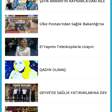
ŞEFİK ARMAN’IN KAYNARCA’DAKİ AİLE
ÇİFTLİĞİNDE DOSTLAR SOFRASI
Ülke Postası’ndan Sağlık Bakanlığı’na
Üst Düzey Ziyaret
El Yapımı Teleskoplarla Uzayın
Derinliklerini Keşfediyorlar
QADIN OLMAQ
GEYVE’DE SAĞLIK YATIRIMLARINA DEV
ADIM: İL SAĞLIK MÜDÜRÜ DOÇ. DR.
KAYHAN ÖZDEMİR VE SAHA HEYETİ
YERİNDE İNCELEMEDE BULUNDU