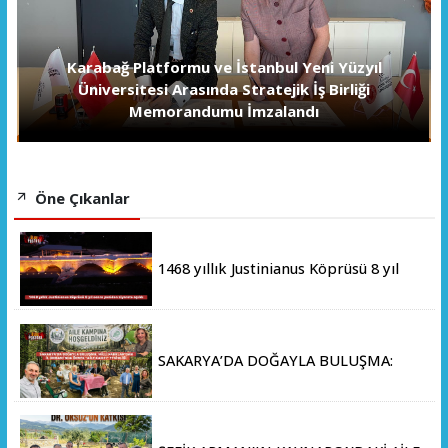
Karabağ Platformu ve İstanbul Yeni Yüzyıl
Üniversitesi Arasında Stratejik İş Birliği
Memorandumu İmzalandı
Öne Çıkanlar
1468 yıllık Justinianus Köprüsü 8 yıl
sonra yeniden ziyarete açıldı
SAKARYA’DA DOĞAYLA BULUŞMA:
MİLLİ PARKLAR’DAN İL ORMANI’NDA
ÖRNEK "AİLE KAMPI" ETKİNLİĞİ