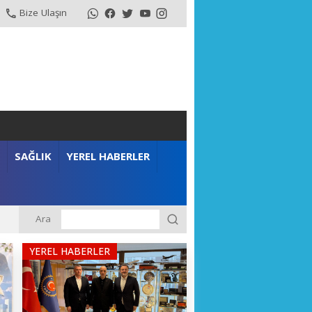
Bize Ulaşın
SAĞLIK
YEREL HABERLER
Ara
YEREL HABERLER