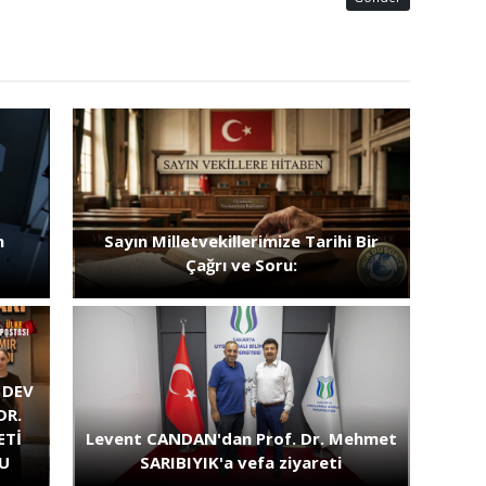
n
Sayın Milletvekillerimize Tarihi Bir
Çağrı ve Soru:
 DEV
DR.
ETİ
Levent CANDAN'dan Prof. Dr. Mehmet
DU
SARIBIYIK'a vefa ziyareti