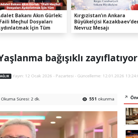
dalet Bakanı Akın Gürlek:
Kırgızistan’ın Ankara
Faili Meçhul Dosyaları
Büyükelçisi Kazakbaev’de
ydınlatmak İçin Tüm
Nevruz Mesajı
apasitemizi Seferber
ttik”
Yaşlanma bağışıklı zayıflatıyor
Yayın: 12 Ocak 2026 - Pazartesi - Güncelleme: 12.01.2026 13:24:
AĞLIK
Öne
Okuma Süresi: 2 dk.
551
okunma