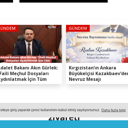
GÜNDEM
GÜNDEM
dalet Bakanı Akın Gürlek:
Kırgızistan’ın Ankara
Faili Meçhul Dosyaları
Büyükelçisi Kazakbaev’de
ydınlatmak İçin Tüm
Nevruz Mesajı
apasitemizi Seferber
ttik”
AN'dan Prof. Dr. Mehmet SARI
 siteye giriş yaparak çerez kullanımını kabul etmiş sayılıyorsunuz.
Daha fazla bilgi
ziyareti