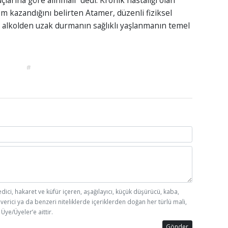
larına göre alınmalı” dedi. Kronik hastalığı olan
 kazandığını belirten Atamer, düzenli fiziksel
 ve alkolden uzak durmanın sağlıklı yaşlanmanın temel
#
edici, hakaret ve küfür içeren, aşağılayıcı, küçük düşürücü, kaba,
 verici ya da benzeri niteliklerde içeriklerden doğan her türlü mali,
Üye/Üyeler’e aittir.
Gönder