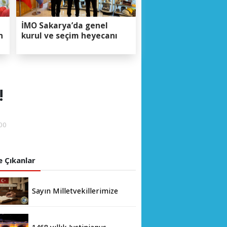
İMO Sakarya’da genel
n
kurul ve seçim heyecanı
!
00
 Çıkanlar
Sayın Milletvekillerimize
Tarihi Bir Çağrı ve Soru: