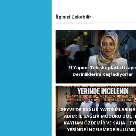
İlginizi Çekebilir
El Yapımı Teleskoplarla Uzayı
Derinliklerini Keşfediyorlar
GEYVE’DE SAĞLIK YATIRIMLARINA
ADIM: İL SAĞLIK MÜDÜRÜ DOÇ. 
KAYHAN ÖZDEMİR VE SAHA HEY
YERİNDE İNCELEMEDE BULUN