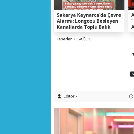
Sakarya Kaynarca’da Çevre
A
Alarmı: Longozu Besleyen
“
Kanallarda Toplu Balık
A
Ölümleri Gerçeği
K
E
Haberler
SAĞLIK
S
Editör -