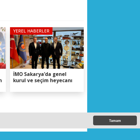
YEREL HABERLER
İMO Sakarya’da genel
n
kurul ve seçim heyecanı
BIYIK'a vefa
Tamam