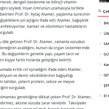
lirterek, dengeli beslenme ve bilinçli vitamin
eğini söyledi. İnsan ömrünün uzamasıyla birlikte
Çok
belirten Prof. Dr. Aytaç Atamer, yaşlanma sürecinin
şikliklere yol açtığını ifade etti. Atamer, bağışıklık
1.
BA
 enfeksiyonlar, kanser ve otoimmün hastalıkların
İÇ
urguladı.
2.
Ülk
Bak
 dile getiren Prof. Dr. Atamer, zamanla vücudun
3.
SA
teneğinin azaldığını, bunun da organ sistemlerinde
Mİ
. Bu değişimlerin genetik yapı, yaşam tarzı ve
4.
GÜ
OR
 kişiye farklı hızlarda geliştiğini belirtti.
AÇ
ET
5.
Kar
umada kritik rol oynadığını ifade eden Atamer,
Yüz
6.
GE
lsiyum ve demir eksikliklerinin bağışıklığı
Str
 tam tahıllar, yeterli protein, sebze ve meyve
DE
İm
7.
ŞE
ğini vurguladı.
DO
Aİ
SA
8.
El 
anılmaması gerektiğine dikkat çeken Prof. Dr. Atamer,
SO
İN
Der
endirmez, aksine vücuda zarar verebilir. Takviyeler