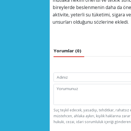
mutlaka hekim önerisi ve tetkik sonuç
bireylerde beslenmenin daha da önem
aktivite, yeterli su tüketimi, sigara
unsurları olduğunu sözlerine ekledi.
Yorumlar (0)
Suç teşkil edecek, yasadışı, tehditkar, rahatsız 
müstehcen, ahlaka aykırı, kişilik haklarına zarar
hukuki, cezai, idari sorumluluk içeriği gönderen 