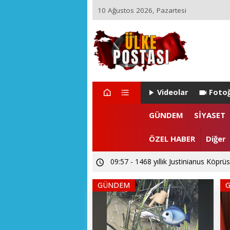
10 Ağustos 2026, Pazartesi
Videolar
Fotoğ
GÜNDEM
SİYASET
ÖZEL HABER
Diğer
09:57 - 1468 yıllık Justinianus Köprüs
GÜNDEM