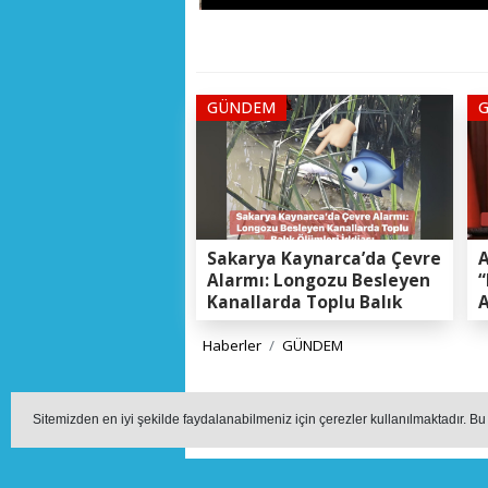
GÜNDEM
Sakarya Kaynarca’da Çevre
A
Alarmı: Longozu Besleyen
“
Kanallarda Toplu Balık
A
Ölümleri Gerçeği
K
E
Haberler
GÜNDEM
Levent CAND
Sitemizden en iyi şekilde faydalanabilmeniz için çerezler kullanılmaktadır. Bu