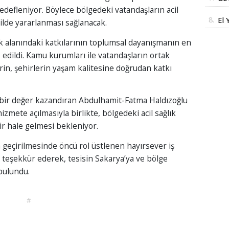
Str
edefleniyor. Böylece bölgedeki vatandaşların acil
DE
İm
8.
El 
ilde yararlanması sağlanacak.
DO
Der
SA
ık alanındaki katkılarının toplumsal dayanışmanın en
İN
 edildi. Kamu kurumları ile vatandaşların ortak
erin, şehirlerin yaşam kalitesine doğrudan katkı
i bir değer kazandıran Abdulhamit-Fatma Haldızoğlu
izmete açılmasıyla birlikte, bölgedeki acil sağlık
lir hale gelmesi bekleniyor.
ta geçirilmesinde öncü rol üstlenen hayırsever iş
e teşekkür ederek, tesisin Sakarya’ya ve bölge
bulundu.
#