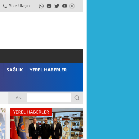
Bize Ulaşın
SAĞLIK
YEREL HABERLER
Ara
YEREL HABERLER