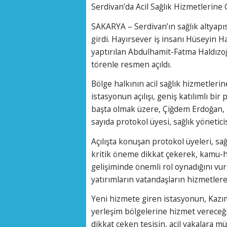
Serdivan’da Acil Sağlık Hizmetlerine 
SAKARYA – Serdivan’ın sağlık altyapı
girdi. Hayırsever iş insanı Hüseyin 
yaptırılan Abdulhamit-Fatma Haldızoğ
törenle resmen açıldı.
Bölge halkının acil sağlık hizmetleri
istasyonun açılışı, geniş katılımlı b
başta olmak üzere, Çiğdem Erdoğan, Lüt
sayıda protokol üyesi, sağlık yöneticis
Açılışta konuşan protokol üyeleri, sağ
kritik öneme dikkat çekerek, kamu-hay
gelişiminde önemli rol oynadığını vurg
yatırımların vatandaşların hizmetlere e
Yeni hizmete giren istasyonun, Kazı
yerleşim bölgelerine hizmet vereceği 
dikkat çeken tesisin, acil vakalara mü