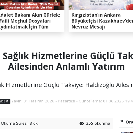
dalet Bakanı Akın Gürlek:
Kırgızistan’ın Ankara
Faili Meçhul Dosyaları
Büyükelçisi Kazakbaev’de
ydınlatmak İçin Tüm
Nevruz Mesajı
apasitemizi Seferber
ttik”
l Sağlık Hizmetlerine Güçlü Tak
Ailesinden Anlamlı Yatırım
lık Hizmetlerine Güçlü Takviye: Haldızoğlu Ailes
Yayın: 01 Haziran 2026 - Pazartesi - Güncelleme: 01.06.2026 19:
NDEM
Öne
Okuma Süresi: 3 dk.
355
okunma