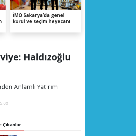
İMO Sakarya’da genel
n
kurul ve seçim heyecanı
viye: Haldızoğlu
inden Anlamlı Yatırım
45:00
 Çıkanlar