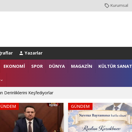
Kurumsal
raflar
Yazarlar
EKONOMİ
SPOR
DÜNYA
MAGAZİN
KÜLTÜR SANAT
anlığı’na Üst Düzey Ziyaret
GÜNDEM
GÜNDEM
gazi ailelerine anlamlı destek
n Derinliklerini Keşfediyorlar