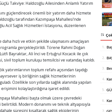
Güçlü Takviye: Haldızoğlu Ailesinden Anlamlı Yatırım
sını güçlendirecek önemli bir yatırım daha hizmete
Haldızoğlu tarafından Kazımpaşa Mahallesi’nde
lu Acil Sağlık Hizmetleri İstasyonu, düzenlenen
Çok
ne daha hızlı ve etkin şekilde ulaşmasını amaçlayan
1.
Ba
ir programla gerçekleştirildi. Törene Rahmi Doğan
fi Bayraktar, Ali İnci ve Ertuğrul Kocacık ile çok
mil
2.
BA
i, sivil toplum kuruluşu temsilcisi ve vatandaş katıldı.
yer
İÇ
3.
Be
lık yatırımlarının toplum refahı açısından taşıdığı
Şub
ırsever iş birliğinin sağlık hizmetlerinin
4.
Kar
uladı. Özellikle son yıllarda sağlık alanında yapılan
Açı
doğ
rişimini kolaylaştırdığına işaret edildi.
5.
GÜ
AÇ
mpaşa Mahallesi başta olmak üzere çevredeki
6.
Kar
belirtildi. Modern donanımı ve teknik altyapısıyla
Yüz
dahale süresini kısaltarak sağlık ekiplerinin
7.
GE