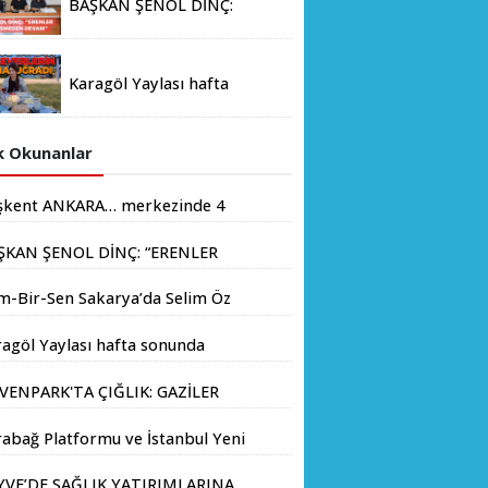
BAŞKAN ŞENOL DİNÇ:
Memorandumu İmzalandı
“ERENLER İÇİN HIZ
KESMEDEN DEVAM”
Karagöl Yaylası hafta
sonunda doğaseverlerin
akınına uğradı
 Okunanlar
şkent ANKARA… merkezinde 4
yondan fazla insanın yaşadığı
ŞKAN ŞENOL DİNÇ: “ERENLER
.
İN HIZ KESMEDEN DEVAM”
m-Bir-Sen Sakarya’da Selim Öz
e Başkanlığına Adaylığını
agöl Yaylası hafta sonunda
kladı
aseverlerin akınına uğradı
VENPARK'TA ÇIĞLIK: GAZİLER
LIK GREVİNE BAŞLADI!
abağ Platformu ve İstanbul Yeni
yıl Üniversitesi Arasında
YVE’DE SAĞLIK YATIRIMLARINA