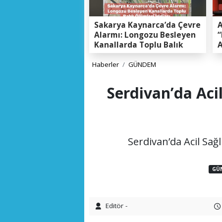
Sakarya Kaynarca’da Çevre
A
Alarmı: Longozu Besleyen
“
Kanallarda Toplu Balık
A
Ölümleri Gerçeği
K
E
Haberler
GÜNDEM
Serdivan’da Aci
Serdivan’da Acil Sağ
GÜ
Editör -