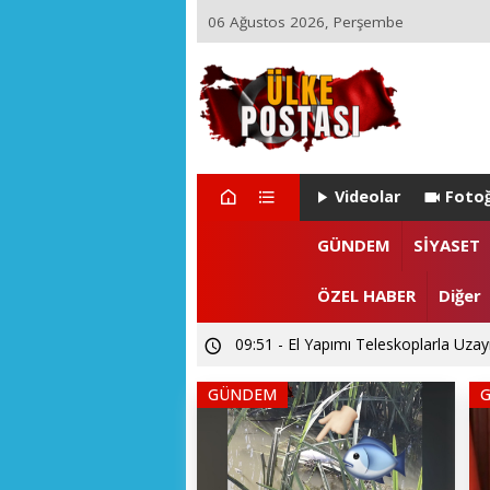
06 Ağustos 2026, Perşembe
Videolar
Fotoğ
GÜNDEM
SİYASET
ÖZEL HABER
Diğer
21:17 - Ülke Postası’ndan Sağlık Bak
GÜNDEM
14:26 - Akarslanlar Tur’dan şehit ve 
09:51 - El Yapımı Teleskoplarla Uzayı