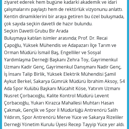
ziyaret ederek hem bugüne kadarki akademik ve idari
çalışmalarını paylaştı hem de rektörlük vizyonunu anlattı.
​Kentin dinamiklerini bir araya getiren bu özel buluşmada,
çok sayıda seçkin davetli de hazır bulundu.
​Seçkin Davetli Grubu Bir Arada
​Buluşmaya katılan isimler arasında; Prof. Dr. Recai
Çapoğlu, Yüksek Mühendis ve Adapazarı İlçe Tarım ve
Orman Müdürü İsmail Baş, Engelliler ve Sosyal
Yardımlaşma Derneği Başkanı Zehra Toy, Gayrimenkul
Uzmanı Kadir Genç, Gayrimenkul Danışmanı Nadir Genç,
İş İnsanı Talip Birlik, Yüksek Elektrik Mühendisi Şamil
Aykut Berkel, Sakarya Gümrük Müdürü İbrahim Aksoy, 54
Ada Spor Kulübü Başkanı Mücahit Köse, Yatırım Uzmanı
Nusret Çorbacıoğlu, Kalite Kontrol Müdürü Levent
Çorbacıoğlu, Yukarı Kirazca Mahallesi Muhtarı Hasan
Çakmak, Gençlik ve Spor İl Müdürlüğü Antrenörü Salih
Yıldırım, Spor Antrenörü Merve Yüce ve Sakarya Rizeliler
Derneği Yönetim Kurulu Üyesi Recep Tayyip Yüce yer aldı.