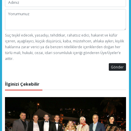
Suç teşkil edecek, yasadışı, tehditkar, rahatsız edici, hakaret ve küfür
içeren, aşağılayıcı, küçük düşürücü, kaba, müstehcen, ahlaka aykırı, kişilik
haklarına zarar verici ya da benzeri niteliklerde içeriklerden doğan her
türlü mali, hukuki, cezai, idari sorumluluk içeriği gönderen Üye/Üyeler’e
aittir.
Gönder
İlginizi Çekebilir