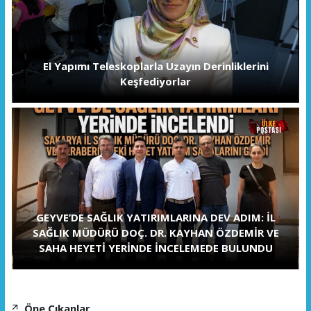
El Yapımı Teleskoplarla Uzayın Derinliklerini
Keşfediyorlar
GEYVE’DE SAĞLIK YATIRIMLARINA DEV ADIM: İL
SAĞLIK MÜDÜRÜ DOÇ. DR. KAYHAN ÖZDEMİR VE
SAHA HEYETİ YERİNDE İNCELEMEDE BULUNDU
Öne Çıkanlar