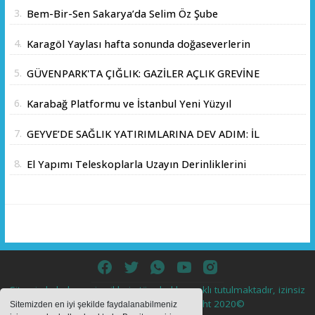
KESMEDEN DEVAM”
3.
Bem-Bir-Sen Sakarya’da Selim Öz Şube
Başkanlığına Adaylığını Açıkladı
4.
Karagöl Yaylası hafta sonunda doğaseverlerin
akınına uğradı
5.
GÜVENPARK'TA ÇIĞLIK: GAZİLER AÇLIK GREVİNE
BAŞLADI!
6.
Karabağ Platformu ve İstanbul Yeni Yüzyıl
Üniversitesi Arasında Stratejik İş Birliği
7.
GEYVE’DE SAĞLIK YATIRIMLARINA DEV ADIM: İL
Memorandumu İmzalandı
SAĞLIK MÜDÜRÜ DOÇ. DR. KAYHAN ÖZDEMİR
8.
El Yapımı Teleskoplarla Uzayın Derinliklerini
VE SAHA HEYETİ YERİNDE İNCELEMEDE
Keşfediyorlar
BULUNDU
Sitemizde bulunan içeriklerin tüm hakları saklı tutulmaktadır, izinsiz
içerikler kullanılamaz. Copyright 2020©
Sitemizden en iyi şekilde faydalanabilmeniz