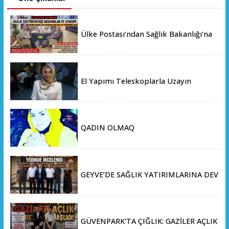
Ülke Postası’ndan Sağlık Bakanlığı’na
Üst Düzey Ziyaret
El Yapımı Teleskoplarla Uzayın
Derinliklerini Keşfediyorlar
QADIN OLMAQ
GEYVE’DE SAĞLIK YATIRIMLARINA DEV
ADIM: İL SAĞLIK MÜDÜRÜ DOÇ. DR.
KAYHAN ÖZDEMİR VE SAHA HEYETİ
YERİNDE İNCELEMEDE BULUNDU
GÜVENPARK'TA ÇIĞLIK: GAZİLER AÇLIK