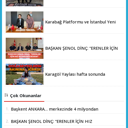
GREVİNE BAŞLADI!
Karabağ Platformu ve İstanbul Yeni
Yüzyıl Üniversitesi Arasında Stratejik
İş Birliği Memorandumu İmzalandı
BAŞKAN ŞENOL DİNÇ: “ERENLER İÇİN
HIZ KESMEDEN DEVAM”
Karagöl Yaylası hafta sonunda
doğaseverlerin akınına uğradı
Çok Okunanlar
1.
Başkent ANKARA… merkezinde 4 milyondan
fazla insanın yaşadığı yer.
2.
BAŞKAN ŞENOL DİNÇ: “ERENLER İÇİN HIZ