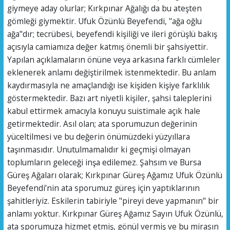
giymeye aday olurlar; Kırkpınar Ağalığı da bu ateşten
gömleği giymektir. Ufuk Özünlü Beyefendi, "ağa oğlu
ağa"dır; tecrübesi, beyefendi kişiliği ve ileri görüşlü bakış
açısıyla camiamıza değer katmış önemli bir şahsiyettir.
Yapılan açıklamaların önüne veya arkasına farklı cümleler
eklenerek anlamı değiştirilmek istenmektedir. Bu anlam
kaydırmasıyla ne amaçlandığı ise kişiden kişiye farklılık
göstermektedir. Bazı art niyetli kişiler, şahsi taleplerini
kabul ettirmek amacıyla konuyu suistimale açık hale
getirmektedir. Asıl olan; ata sporumuzun değerinin
yüceltilmesi ve bu değerin önümüzdeki yüzyıllara
taşınmasıdır. Unutulmamalıdır ki geçmişi olmayan
toplumların geleceği inşa edilemez. Şahsım ve Bursa
Güreş Ağaları olarak; Kırkpınar Güreş Ağamız Ufuk Özünlü
Beyefendi’nin ata sporumuz güreş için yaptıklarının
şahitleriyiz. Eskilerin tabiriyle "pireyi deve yapmanın" bir
anlamı yoktur. Kırkpınar Güreş Ağamız Sayın Ufuk Özünlü,
ata sporumuza hizmet etmiş, gönül vermiş ve bu mirasın