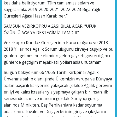
kez daha belirtiyorum. Tüm camiamıza selam ve
saygılarımla. 2019-2020-2021-2022-2023 Biga Yağlı
Güreşleri Ağası Hasan Karabiber.”
SAMSUN VEZİRKÖPRÜ AĞASI BİLAL ACAR: "UFUK
ÖZÜNLÜ AĞA'YA DESTEĞİMİZ TAMDIR"
Vezirköprü Kunduz Güreşlerinin Kuruculuğunu ve 2013 -
2018 Yıllarında Ağalık Sorumluluğunu zirveye taşıyıp ve bu
günlere gelmesinde elimden gelen gayreti gösterdiğim o
günlerde geçtiğim meşakkatli yolları asla unutamam.
Bu gün bakıyorum 664/665 Tarihi Kırkpınar Ağalık
Ünvanına sahip olan İşinde Ülkemizin Avrupa ve Dünyaya
açılan başarılı kariyerine yakışacak şekilde Ağalık görevini
en iyi ve kalıcı icraatlarıyla yapmaya çalışan bir İnsan. İlk
senesinde azmi ve inancını gördük. Saray içi güreş
alanında Minik'ten, Baş Pehlivanlara kadar soyunma
odalarının, Tuvalet ve Duş yerlerinin giriş ve çıkışlarını