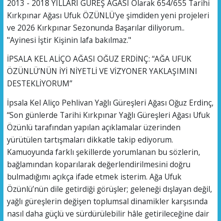
2013 - 2018 YILLARI GÜREŞ AGASI Olarak 654/655 Tarihi
Kırkpınar Ağası Ufuk ÖZÜNLÜ'ye şimdiden yeni projeleri
ve 2026 Kırkpınar Sezonunda Başarılar diliyorum..
"Ayinesi İştir Kişinin lafa bakılmaz."
İPSALA KEL ALİÇO AĞASI OĞUZ ERDİNÇ: “AĞA UFUK
ÖZÜNLÜ’NÜN İYİ NİYETLİ VE VİZYONER YAKLAŞIMINI
DESTEKLİYORUM”
İpsala Kel Aliço Pehlivan Yağlı Güreşleri Ağası Oğuz Erdinç,
“Son günlerde Tarihi Kırkpınar Yağlı Güreşleri Ağası Ufuk
Özünlü tarafından yapılan açıklamalar üzerinden
yürütülen tartışmaları dikkatle takip ediyorum.
Kamuoyunda farklı şekillerde yorumlanan bu sözlerin,
bağlamından koparılarak değerlendirilmesini doğru
bulmadığımı açıkça ifade etmek isterim. Ağa Ufuk
Özünlü’nün dile getirdiği görüşler; geleneği dışlayan değil,
yağlı güreşlerin değişen toplumsal dinamikler karşısında
nasıl daha güçlü ve sürdürülebilir hâle getirileceğine dair