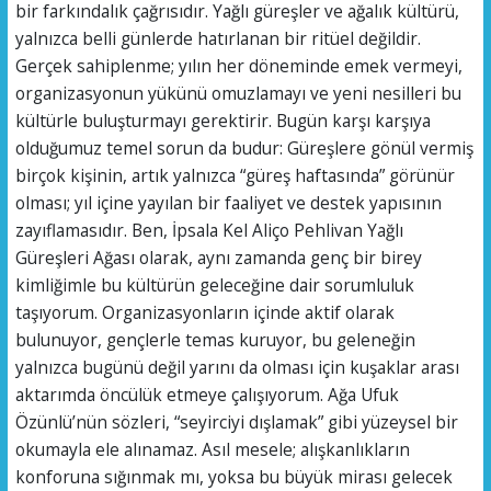
bir farkındalık çağrısıdır. Yağlı güreşler ve ağalık kültürü,
yalnızca belli günlerde hatırlanan bir ritüel değildir.
Gerçek sahiplenme; yılın her döneminde emek vermeyi,
organizasyonun yükünü omuzlamayı ve yeni nesilleri bu
kültürle buluşturmayı gerektirir. Bugün karşı karşıya
olduğumuz temel sorun da budur: Güreşlere gönül vermiş
birçok kişinin, artık yalnızca “güreş haftasında” görünür
olması; yıl içine yayılan bir faaliyet ve destek yapısının
zayıflamasıdır. Ben, İpsala Kel Aliço Pehlivan Yağlı
Güreşleri Ağası olarak, aynı zamanda genç bir birey
kimliğimle bu kültürün geleceğine dair sorumluluk
taşıyorum. Organizasyonların içinde aktif olarak
bulunuyor, gençlerle temas kuruyor, bu geleneğin
yalnızca bugünü değil yarını da olması için kuşaklar arası
aktarımda öncülük etmeye çalışıyorum. Ağa Ufuk
Özünlü’nün sözleri, “seyirciyi dışlamak” gibi yüzeysel bir
okumayla ele alınamaz. Asıl mesele; alışkanlıkların
konforuna sığınmak mı, yoksa bu büyük mirası gelecek