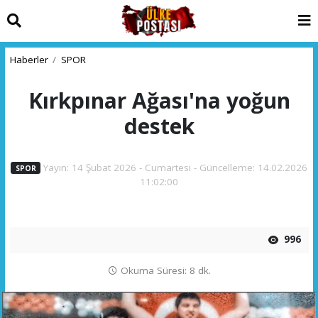
Haberler
SPOR
Kırkpınar Ağası'na yoğun
destek
Yayın: 14 Şubat 2026 - Cumartesi - Güncelleme: 14.02.2026
SPOR
11:02:00
996
Okuma Süresi: 8 dk.