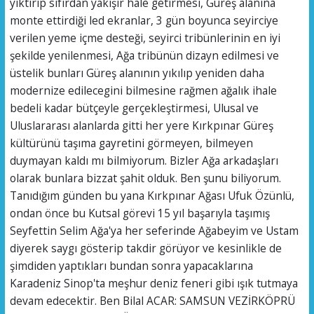
yıktırıp sıfırdan yakışır hale getirmesi, Güreş alanına
monte ettirdiği led ekranlar, 3 gün boyunca seyirciye
verilen yeme içme desteği, seyirci tribünlerinin en iyi
şekilde yenilenmesi, Ağa tribünün dizayn edilmesi ve
üstelik bunları Güreş alanının yıkılıp yeniden daha
modernize edilecegini bilmesine rağmen ağalık ihale
bedeli kadar bütçeyle gerçekleştirmesi, Ulusal ve
Uluslararası alanlarda gitti her yere Kırkpınar Güreş
kültürünü taşıma gayretini görmeyen, bilmeyen
duymayan kaldı mı bilmiyorum. Bizler Ağa arkadaşları
olarak bunlara bizzat şahit olduk. Ben şunu biliyorum.
Tanıdığım günden bu yana Kırkpınar Ağası Ufuk Özünlü,
ondan önce bu Kutsal görevi 15 yıl başarıyla taşımış
Seyfettin Selim Ağa'ya her seferinde Ağabeyim ve Ustam
diyerek saygı gösterip takdir görüyor ve kesinlikle de
şimdiden yaptıkları bundan sonra yapacaklarına
Karadeniz Sinop'ta meşhur deniz feneri gibi ışık tutmaya
devam edecektir. Ben Bilal ACAR: SAMSUN VEZİRKÖPRÜ