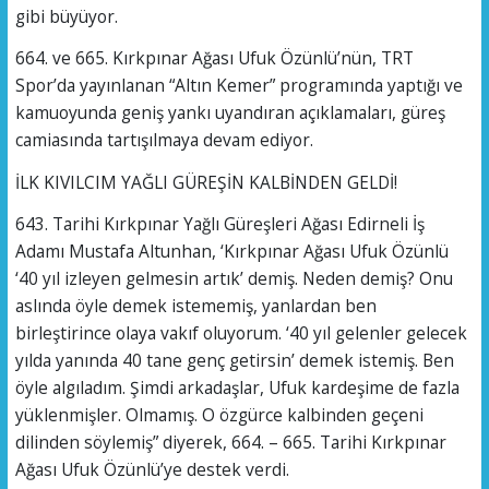
gibi büyüyor.
664. ve 665. Kırkpınar Ağası Ufuk Özünlü’nün, TRT
Spor’da yayınlanan “Altın Kemer” programında yaptığı ve
kamuoyunda geniş yankı uyandıran açıklamaları, güreş
camiasında tartışılmaya devam ediyor.
İLK KIVILCIM YAĞLI GÜREŞİN KALBİNDEN GELDİ!
643. Tarihi Kırkpınar Yağlı Güreşleri Ağası Edirneli İş
Adamı Mustafa Altunhan, ‘Kırkpınar Ağası Ufuk Özünlü
‘40 yıl izleyen gelmesin artık’ demiş. Neden demiş? Onu
aslında öyle demek istememiş, yanlardan ben
birleştirince olaya vakıf oluyorum. ‘40 yıl gelenler gelecek
yılda yanında 40 tane genç getirsin’ demek istemiş. Ben
öyle algıladım. Şimdi arkadaşlar, Ufuk kardeşime de fazla
yüklenmişler. Olmamış. O özgürce kalbinden geçeni
dilinden söylemiş” diyerek, 664. – 665. Tarihi Kırkpınar
Ağası Ufuk Özünlü’ye destek verdi.