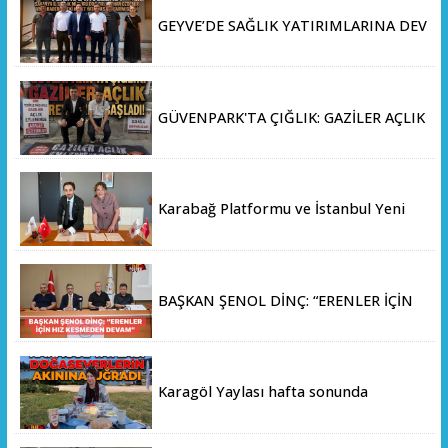
GEYVE’DE SAĞLIK YATIRIMLARINA DEV
ADIM: İL SAĞLIK MÜDÜRÜ DOÇ. DR.
KAYHAN ÖZDEMİR VE SAHA HEYETİ
YERİNDE İNCELEMEDE BULUNDU
GÜVENPARK'TA ÇIĞLIK: GAZİLER AÇLIK
GREVİNE BAŞLADI!
Karabağ Platformu ve İstanbul Yeni
Yüzyıl Üniversitesi Arasında Stratejik
İş Birliği Memorandumu İmzalandı
BAŞKAN ŞENOL DİNÇ: “ERENLER İÇİN
HIZ KESMEDEN DEVAM”
Karagöl Yaylası hafta sonunda
doğaseverlerin akınına uğradı