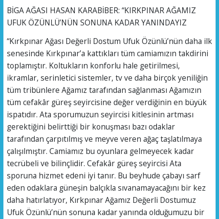
BİGA AĞASI HASAN KARABİBER: “KIRKPINAR AĞAMIZ
UFUK ÖZÜNLÜ’NÜN SONUNA KADAR YANINDAYIZ
“Kırkpınar Ağası Değerli Dostum Ufuk Özünlü’nün daha ilk
senesinde Kırkpınar’a kattıkları tüm camiamızın takdirini
toplamıştır. Koltukların konforlu hale getirilmesi,
ikramlar, serinletici sistemler, tv ve daha birçok yeniliğin
tüm tribünlere Ağamız tarafından sağlanması Ağamızın
tüm cefakâr güreş seyircisine değer verdiğinin en büyük
ispatıdır. Ata sporumuzun seyircisi kitlesinin artması
gerektiğini belirttiği bir konuşması bazı odaklar
tarafından çarpıtılmış ve meyve veren ağaç taşlatılmaya
çalışılmıştır. Camiamız bu oyunlara gelmeyecek kadar
tecrübeli ve bilinçlidir. Cefakâr güreş seyircisi Ata
sporuna hizmet edeni iyi tanır. Bu beyhude çabayı sarf
eden odaklara güneşin balçıkla sıvanamayacağını bir kez
daha hatırlatıyor, Kırkpınar Ağamız Değerli Dostumuz
Ufuk Özünlü’nün sonuna kadar yanında olduğumuzu bir