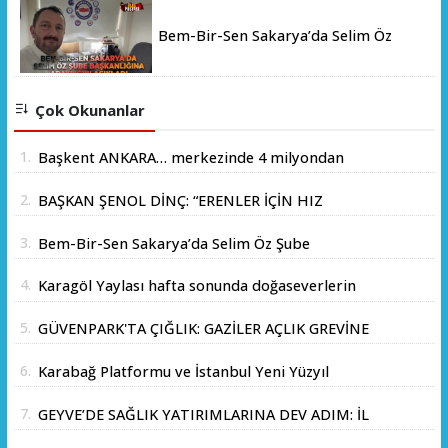
Bem-Bir-Sen Sakarya’da Selim Öz
Şube Başkanlığına Adaylığını Açıkladı
Çok Okunanlar
1.
Başkent ANKARA… merkezinde 4 milyondan
fazla insanın yaşadığı yer.
2.
BAŞKAN ŞENOL DİNÇ: “ERENLER İÇİN HIZ
KESMEDEN DEVAM”
3.
Bem-Bir-Sen Sakarya’da Selim Öz Şube
Başkanlığına Adaylığını Açıkladı
4.
Karagöl Yaylası hafta sonunda doğaseverlerin
akınına uğradı
5.
GÜVENPARK'TA ÇIĞLIK: GAZİLER AÇLIK GREVİNE
BAŞLADI!
6.
Karabağ Platformu ve İstanbul Yeni Yüzyıl
Üniversitesi Arasında Stratejik İş Birliği
7.
GEYVE’DE SAĞLIK YATIRIMLARINA DEV ADIM: İL
Memorandumu İmzalandı
SAĞLIK MÜDÜRÜ DOÇ. DR. KAYHAN ÖZDEMİR