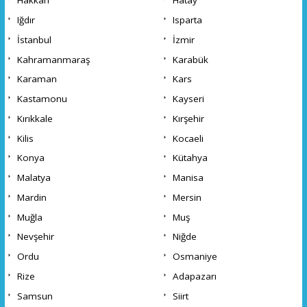
Hakkari
Hatay
Iğdır
Isparta
İstanbul
İzmir
Kahramanmaraş
Karabük
Karaman
Kars
Kastamonu
Kayseri
Kırıkkale
Kırşehir
Kilis
Kocaeli
Konya
Kütahya
Malatya
Manisa
Mardin
Mersin
Muğla
Muş
Nevşehir
Niğde
Ordu
Osmaniye
Rize
Adapazarı
Samsun
Siirt