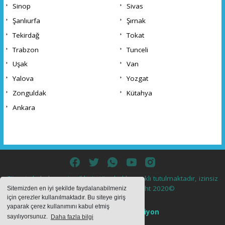
Sinop
Sivas
Şanlıurfa
Şırnak
Tekirdağ
Tokat
Trabzon
Tunceli
Uşak
Van
Yalova
Yozgat
Zonguldak
Kütahya
Ankara
Sitemizde bulunan içeriklerin tüm hakları saklı tutulmaktadır, izinsiz
içerikler kullanılamaz. Copyright 2020©
Sitemizden en iyi şekilde faydalanabilmeniz
için çerezler kullanılmaktadır. Bu siteye giriş
yaparak çerez kullanımını kabul etmiş
Haber Yazılımı:
Web Aksiyon
sayılıyorsunuz.
Daha fazla bilgi
haber yazılımı
haber paketi
haber scripti
haber yazılım
haber