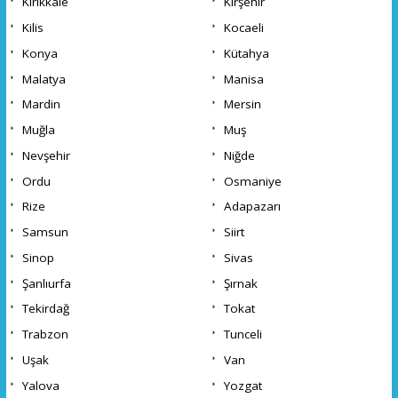
Kırıkkale
Kırşehir
Kilis
Kocaeli
Konya
Kütahya
Malatya
Manisa
Mardin
Mersin
Muğla
Muş
Nevşehir
Niğde
Ordu
Osmaniye
Rize
Adapazarı
Samsun
Siirt
Sinop
Sivas
Şanlıurfa
Şırnak
Tekirdağ
Tokat
Trabzon
Tunceli
Uşak
Van
Yalova
Yozgat