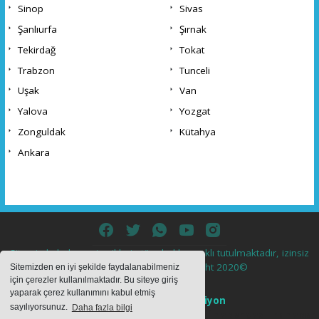
Sinop
Sivas
Şanlıurfa
Şırnak
Tekirdağ
Tokat
Trabzon
Tunceli
Uşak
Van
Yalova
Yozgat
Zonguldak
Kütahya
Ankara
Sitemizde bulunan içeriklerin tüm hakları saklı tutulmaktadır, izinsiz
içerikler kullanılamaz. Copyright 2020©
Sitemizden en iyi şekilde faydalanabilmeniz
için çerezler kullanılmaktadır. Bu siteye giriş
yaparak çerez kullanımını kabul etmiş
Haber Yazılımı:
Web Aksiyon
sayılıyorsunuz.
Daha fazla bilgi
haber yazılımı
haber paketi
haber scripti
haber yazılım
haber