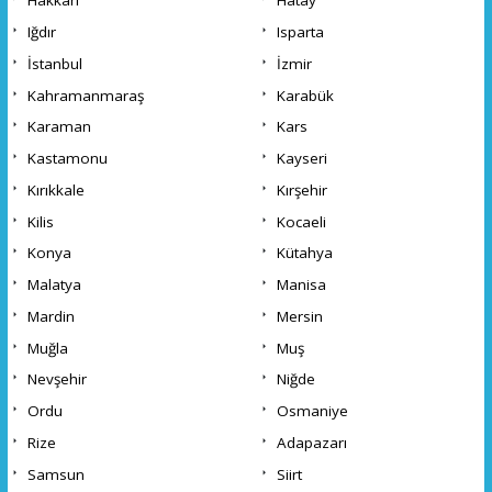
Hakkari
Hatay
Iğdır
Isparta
İstanbul
İzmir
Kahramanmaraş
Karabük
Karaman
Kars
Kastamonu
Kayseri
Kırıkkale
Kırşehir
Kilis
Kocaeli
Konya
Kütahya
Malatya
Manisa
Mardin
Mersin
Muğla
Muş
Nevşehir
Niğde
Ordu
Osmaniye
Rize
Adapazarı
Samsun
Siirt