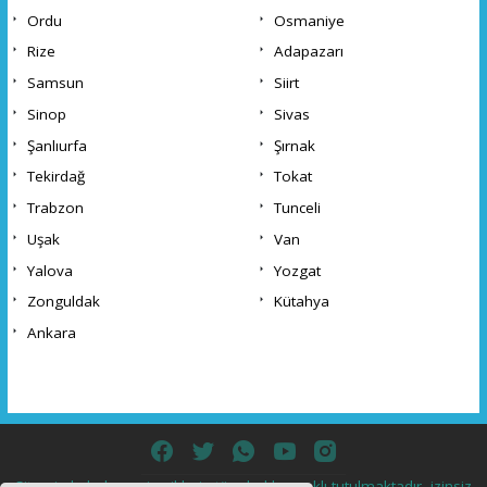
Ordu
Osmaniye
Rize
Adapazarı
Samsun
Siirt
Sinop
Sivas
Şanlıurfa
Şırnak
Tekirdağ
Tokat
Trabzon
Tunceli
Uşak
Van
Yalova
Yozgat
Zonguldak
Kütahya
Ankara
Sitemizde bulunan içeriklerin tüm hakları saklı tutulmaktadır, izinsiz