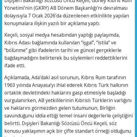
Dışişleri Bakanlığı Sözcüsü Öncü Keçeli, Güney Kıbrıs Rum
Yönetimi’nin (GKRY) AB Dönem Başkanlığı’nı devralması
dolayısıyla 7 Ocak 2026’da düzenlenen etkinlikte yapılan
konuşmalara ilişkin yazılı bir açıklama yaptı.
Keçeli, sosyal medya hesabından yaptığı paylaşımda,
Kıbrıs Adası bağlamında kullanılan “işgal”, “istila” ve
“bölünme” gibi ifadelerin tarihi ve güncel gerçeklerle
bağdaşmadığını belirterek bu söylemleri reddettiklerini
ifade etti.
Açıklamada, Ada’daki asıl sorunun, Kıbrıs Rum tarafının
1963 yılında Anayasa’yı ihlal ederek Kıbrıs Türk halkının
ortaklık devletindeki haklarını gasp etmesiyle başladığı
vurgulanırken, AB yetkililerinin Kıbrıslı Türklerin varlığını
ve haklarını görmezden gelen tutumunun, Birliğin
savunduğunu iddia ettiği temel insani değerlerle çeliştiğini
belirtti. Dışişleri Bakanlığı Sözcüsü Öncü Keçeli, söz
konusu yaklaşımın açık bir çifte standart örneği olduğunu