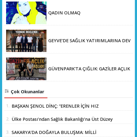
QADIN OLMAQ
GEYVE’DE SAĞLIK YATIRIMLARINA DEV
ADIM: İL SAĞLIK MÜDÜRÜ DOÇ. DR.
KAYHAN ÖZDEMİR VE SAHA HEYETİ
YERİNDE İNCELEMEDE BULUNDU
GÜVENPARK'TA ÇIĞLIK: GAZİLER AÇLIK
GREVİNE BAŞLADI!
Çok Okunanlar
1.
BAŞKAN ŞENOL DİNÇ: “ERENLER İÇİN HIZ
KESMEDEN DEVAM”
2.
Ülke Postası’ndan Sağlık Bakanlığı’na Üst Düzey
Ziyaret
3.
SAKARYA’DA DOĞAYLA BULUŞMA: MİLLİ