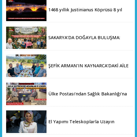
1468 yıllık Justinianus Köprüsü 8 yıl
sonra yeniden ziyarete açıldı
SAKARYA’DA DOĞAYLA BULUŞMA:
MİLLİ PARKLAR’DAN İL ORMANI’NDA
ÖRNEK "AİLE KAMPI" ETKİNLİĞİ
ŞEFİK ARMAN’IN KAYNARCA’DAKİ AİLE
ÇİFTLİĞİNDE DOSTLAR SOFRASI
Ülke Postası’ndan Sağlık Bakanlığı’na
Üst Düzey Ziyaret
El Yapımı Teleskoplarla Uzayın
Derinliklerini Keşfediyorlar