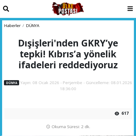
Haberler
DÜNYA
Dışişleri'nden GKRY’ye
tepki! Kıbrıs’a yönelik
ifadeleri reddediyoruz
Yayın: 08 Ocak 2026 - Perşembe - Güncelleme: 08.01.2026
DÜNYA
18:36:00
617
Okuma Süresi: 2 dk.