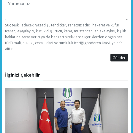
Suç teşkil edecek, yasadışı, tehditkar, rahatsız edici, hakaret ve küfür
içeren, aşağılayıcı, küçük düşürücü, kaba, müstehcen, ahlaka aykırı, kişilik
haklarına zarar verici ya da benzeri niteliklerde içeriklerden doğan her
türlü mali, hukuki, cezai, idari sorumluluk içeriği gönderen Üye/Üyeler’e
aittir.
Gönder
İlginizi Çekebilir