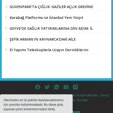
PARKLAR’DAN İL ORMANI’NDA ÖRNEK "AİLE
4.
GÜVENPARK'TA ÇIĞLIK: GAZİLER AÇLIK GREVİNE
KAMPI" ETKİNLİĞİ
BAŞLADI!
5.
Karabağ Platformu ve İstanbul Yeni Yüzyıl
Üniversitesi Arasında Stratejik İş Birliği
6.
GEYVE’DE SAĞLIK YATIRIMLARINA DEV ADIM: İL
Memorandumu İmzalandı
SAĞLIK MÜDÜRÜ DOÇ. DR. KAYHAN ÖZDEMİR
7.
ŞEFİK ARMAN’IN KAYNARCA’DAKİ AİLE
VE SAHA HEYETİ YERİNDE İNCELEMEDE
ÇİFTLİĞİNDE DOSTLAR SOFRASI
BULUNDU
8.
El Yapımı Teleskoplarla Uzayın Derinliklerini
Keşfediyorlar
Sitemizde bulunan içeriklerin tüm hakları saklı tutulmaktadır, izinsiz
içerikler kullanılamaz. Copyright 2020©
Sitemizden en iyi şekilde faydalanabilmeniz
için çerezler kullanılmaktadır. Bu siteye giriş
yaparak çerez kullanımını kabul etmiş
Haber Yazılımı:
Web Aksiyon