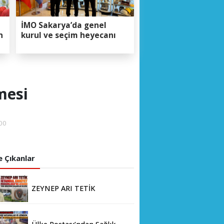
İMO Sakarya’da genel
n
kurul ve seçim heyecanı
mesi
00
 Çıkanlar
ZEYNEP ARI TETİK
İSTANBUL EMNİYET
MÜDÜRLÜĞÜ’NE ATANDI