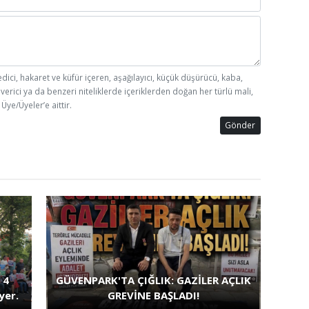
SA
İN
edici, hakaret ve küfür içeren, aşağılayıcı, küçük düşürücü, kaba,
 verici ya da benzeri niteliklerde içeriklerden doğan her türlü mali,
Üye/Üyeler’e aittir.
Gönder
 4
GÜVENPARK'TA ÇIĞLIK: GAZİLER AÇLIK
yer.
GREVİNE BAŞLADI!