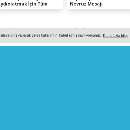
ydınlatmak İçin Tüm
Nevruz Mesajı
apasitemizi Seferber
ttik”
DİNÇ: “ERENLER İÇİN HIZ K
 siteye giriş yaparak çerez kullanımını kabul etmiş sayılıyorsunuz.
Daha fazla bilgi
N ŞENOL DİNÇ: “ERENLER İÇİN HIZ KESMEDEN 
Yayın: 03 Ağustos 2026 - Pazartesi - Güncelleme: 03.08.2026 14:
NDEM
Öne
Okuma Süresi: 3 dk.
603
okunma