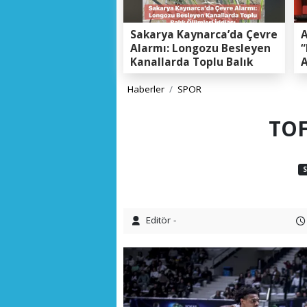
Sakarya Kaynarca’da Çevre
A
Alarmı: Longozu Besleyen
“
Kanallarda Toplu Balık
A
Ölümleri Gerçeği
K
E
Haberler
SPOR
TOF
Editör -