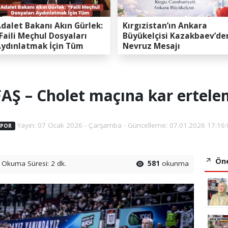
dalet Bakanı Akın Gürlek:
Kırgızistan’ın Ankara
Faili Meçhul Dosyaları
Büyükelçisi Kazakbaev’de
ydınlatmak İçin Tüm
Nevruz Mesajı
apasitemizi Seferber
ttik”
AŞ – Cholet maçına kar ertele
Yayın: 07 Ocak 2026 - Çarşamba - Güncelleme: 07.01.2026 17:16:
SPOR
Öne
Okuma Süresi: 2 dk.
581
okunma