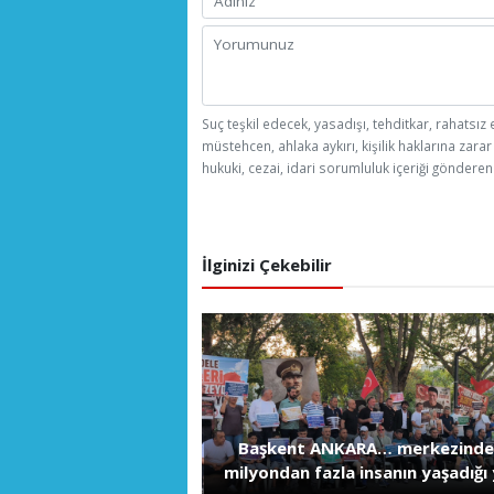
Suç teşkil edecek, yasadışı, tehditkar, rahatsız 
müstehcen, ahlaka aykırı, kişilik haklarına zarar
hukuki, cezai, idari sorumluluk içeriği gönderen 
İlginizi Çekebilir
Başkent ANKARA… merkezinde
milyondan fazla insanın yaşadığı 