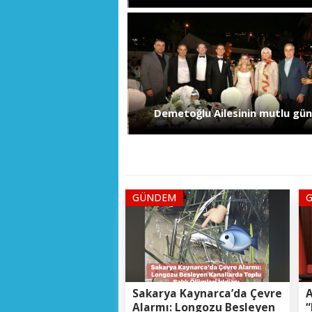
Demetoğlu Ailesinin mutlu gü
GÜNDEM
Sakarya Kaynarca’da Çevre
A
Alarmı: Longozu Besleyen
“