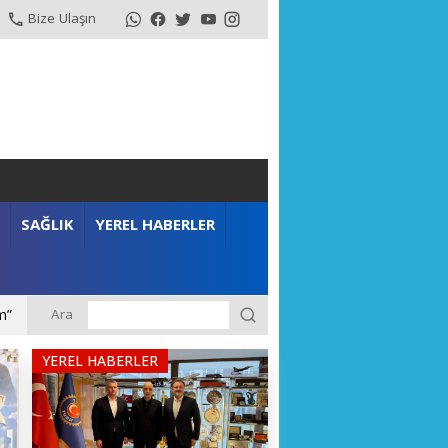
Bize Ulaşın
SAĞLIK
YEREL HABERLER
Ara
m”
YEREL HABERLER