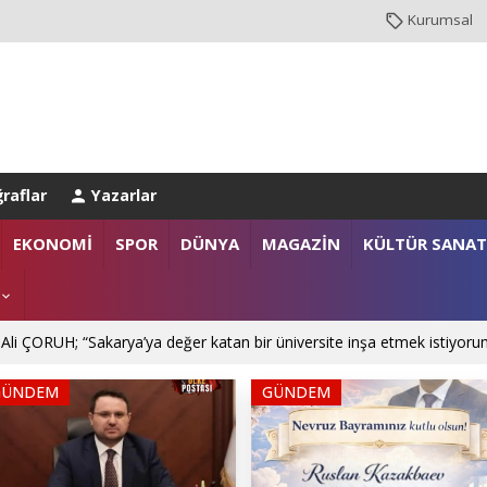
Kurumsal
raflar
Yazarlar
NBUL EMNİYET MÜDÜRLÜĞÜ’NE ATANDI
EKONOMİ
SPOR
DÜNYA
MAGAZİN
KÜLTÜR SANAT
. Mehmet SARIBIYIK'a vefa ziyareti
 Ali ÇORUH; “Sakarya’ya değer katan bir üniversite inşa etmek istiyoru
GÜNDEM
GÜNDEM