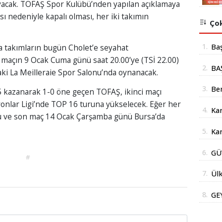
yacak. TOFAŞ Spor Kulübü’nden yapılan açıklamaya
sı nedeniyle kapalı olması, her iki takımın
Çok
1.
Ba
 takımların bugün Cholet’e seyahat
 maçın 9 Ocak Cuma günü saat 20.00’ye (TSİ 22.00)
mil
2.
BA
aki La Meilleraie Spor Salonu’nda oynanacak.
yer
İÇ
3.
Be
5 kazanarak 1-0 öne geçen TOFAŞ, ikinci maçı
Şub
nlar Ligi’nde TOP 16 turuna yükselecek. Eğer her
4.
Kar
üncü ve son maç 14 Ocak Çarşamba günü Bursa’da
Açı
doğ
5.
Kar
Yüz
6.
GÜ
#
Str
AÇ
İm
7.
Ülk
Bak
8.
GE
DE
DO