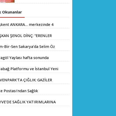
“ERENLER İÇİN HIZ
KESMEDEN DEVAM”
 Okunanlar
şkent ANKARA… merkezinde 4
yondan fazla insanın yaşadığı
ŞKAN ŞENOL DİNÇ: “ERENLER
.
İN HIZ KESMEDEN DEVAM”
m-Bir-Sen Sakarya’da Selim Öz
e Başkanlığına Adaylığını
agöl Yaylası hafta sonunda
kladı
aseverlerin akınına uğradı
abağ Platformu ve İstanbul Yeni
yıl Üniversitesi Arasında
VENPARK'TA ÇIĞLIK: GAZİLER
atejik İş Birliği Memorandumu
LIK GREVİNE BAŞLADI!
zalandı
e Postası’ndan Sağlık
anlığı’na Üst Düzey Ziyaret
YVE’DE SAĞLIK YATIRIMLARINA
V ADIM: İL SAĞLIK MÜDÜRÜ
Ç. DR. KAYHAN ÖZDEMİR VE