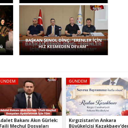
BAŞKAN ŞENOL DİNÇ: “ERENLER İÇİN
nü
HIZ KESMEDEN DEVAM”
GÜNDEM
GÜNDEM
dalet Bakanı Akın Gürlek:
Kırgızistan’ın Ankara
Faili Meçhul Dosyaları
Büyükelçisi Kazakbaev’de