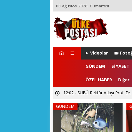
08 Ağustos 2026, Cumartesi
Videolar
Fotoğ
22:29 - ZEYNEP ARI TETİK İSTA
GÜNDEM
SİYASET
15:55 - Levent CANDAN'dan Prof. Dr
ÖZEL HABER
Diğer
12:02 - SUBÜ Rektör Adayı Prof. Dr.
GÜNDEM