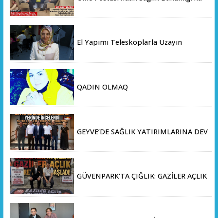
Üst Düzey Ziyaret
El Yapımı Teleskoplarla Uzayın
Derinliklerini Keşfediyorlar
QADIN OLMAQ
GEYVE’DE SAĞLIK YATIRIMLARINA DEV
ADIM: İL SAĞLIK MÜDÜRÜ DOÇ. DR.
KAYHAN ÖZDEMİR VE SAHA HEYETİ
YERİNDE İNCELEMEDE BULUNDU
GÜVENPARK'TA ÇIĞLIK: GAZİLER AÇLIK
GREVİNE BAŞLADI!