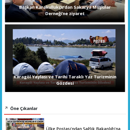
Başkan Karakullukçu’dan Sakarya Muşlular
Derneği’ne ziyaret
Karagöl Yaylası ve Tarihi Taraklı Yaz Turizminin
Gözdesi
Öne Çıkanlar
Ülke Postası’ndan Sağlık Bakanlığı’na