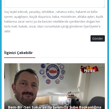
Suç teşkil edecek, yasadışı, tehditkar, rahatsız edici, hakaret ve küfür
içeren, aşağılayıcı, küçük düşürücü, kaba, müstehcen, ahlaka aykırı, kişilik
haklarına zarar verici ya da benzeri niteliklerde içeriklerden doğan her
türlü mali, hukuki, cezai, idari sorumluluk içeriği gönderen Üye/Üyeler’e
aittir.
Gönder
İlginizi Çekebilir
Bem-Bir-Sen Sakarya’da Selim Öz Şube Başkanlığına