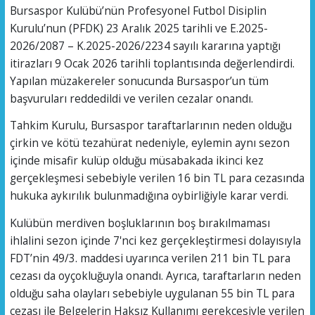
Bursaspor Kulübü’nün Profesyonel Futbol Disiplin
Kurulu’nun (PFDK) 23 Aralık 2025 tarihli ve E.2025-
2026/2087 – K.2025-2026/2234 sayılı kararına yaptığı
itirazları 9 Ocak 2026 tarihli toplantısında değerlendirdi.
Yapılan müzakereler sonucunda Bursaspor’un tüm
başvuruları reddedildi ve verilen cezalar onandı.
Tahkim Kurulu, Bursaspor taraftarlarının neden olduğu
çirkin ve kötü tezahürat nedeniyle, eylemin aynı sezon
içinde misafir kulüp olduğu müsabakada ikinci kez
gerçekleşmesi sebebiyle verilen 16 bin TL para cezasında
hukuka aykırılık bulunmadığına oybirliğiyle karar verdi.
Kulübün merdiven boşluklarının boş bırakılmaması
ihlalini sezon içinde 7'nci kez gerçekleştirmesi dolayısıyla
FDT’nin 49/3. maddesi uyarınca verilen 211 bin TL para
cezası da oyçokluğuyla onandı. Ayrıca, taraftarların neden
olduğu saha olayları sebebiyle uygulanan 55 bin TL para
cezası ile Belgelerin Haksız Kullanımı gerekçesiyle verilen