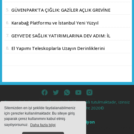
akınına uğradı
5.
GÜVENPARK'TA ÇIĞLIK: GAZİLER AÇLIK GREVİNE
BAŞLADI!
6.
Karabağ Platformu ve İstanbul Yeni Yüzyıl
Üniversitesi Arasında Stratejik İş Birliği
7.
GEYVE’DE SAĞLIK YATIRIMLARINA DEV ADIM: İL
Memorandumu İmzalandı
SAĞLIK MÜDÜRÜ DOÇ. DR. KAYHAN ÖZDEMİR
8.
El Yapımı Teleskoplarla Uzayın Derinliklerini
VE SAHA HEYETİ YERİNDE İNCELEMEDE
Keşfediyorlar
BULUNDU
Sitemizde bulunan içeriklerin tüm hakları saklı tutulmaktadır, izinsiz
içerikler kullanılamaz. Copyright 2020©
Sitemizden en iyi şekilde faydalanabilmeniz
için çerezler kullanılmaktadır. Bu siteye giriş
yaparak çerez kullanımını kabul etmiş
Haber Yazılımı:
Web Aksiyon
sayılıyorsunuz.
Daha fazla bilgi
haber yazılımı
haber paketi
haber scripti
haber yazılım
haber