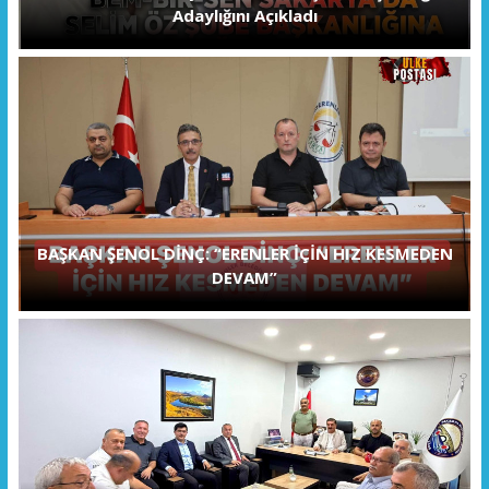
Adaylığını Açıkladı
BAŞKAN ŞENOL DİNÇ: “ERENLER İÇİN HIZ KESMEDEN
DEVAM”