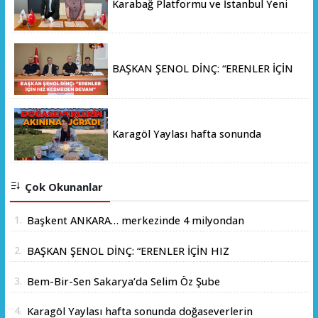
Karabağ Platformu ve İstanbul Yeni
Yüzyıl Üniversitesi Arasında Stratejik
İş Birliği Memorandumu İmzalandı
BAŞKAN ŞENOL DİNÇ: “ERENLER İÇİN
HIZ KESMEDEN DEVAM”
Karagöl Yaylası hafta sonunda
doğaseverlerin akınına uğradı
Çok Okunanlar
1.
Başkent ANKARA… merkezinde 4 milyondan
fazla insanın yaşadığı yer.
2.
BAŞKAN ŞENOL DİNÇ: “ERENLER İÇİN HIZ
KESMEDEN DEVAM”
3.
Bem-Bir-Sen Sakarya’da Selim Öz Şube
Başkanlığına Adaylığını Açıkladı
4.
Karagöl Yaylası hafta sonunda doğaseverlerin