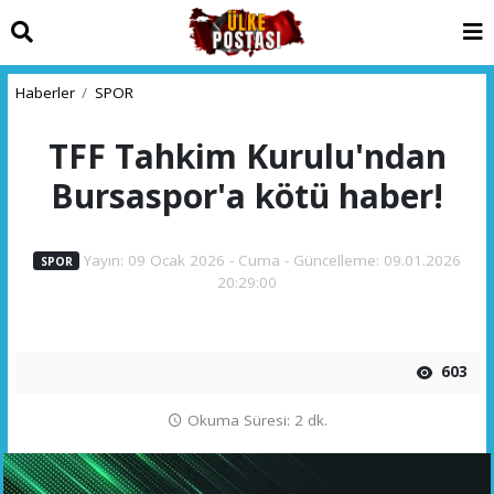
Haberler
SPOR
TFF Tahkim Kurulu'ndan
Bursaspor'a kötü haber!
Yayın: 09 Ocak 2026 - Cuma - Güncelleme: 09.01.2026
SPOR
20:29:00
603
Okuma Süresi: 2 dk.