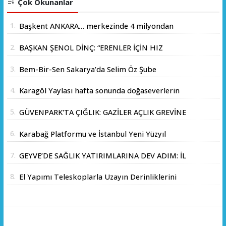
Çok Okunanlar
1.
Başkent ANKARA… merkezinde 4 milyondan
fazla insanın yaşadığı yer.
2.
BAŞKAN ŞENOL DİNÇ: “ERENLER İÇİN HIZ
KESMEDEN DEVAM”
3.
Bem-Bir-Sen Sakarya’da Selim Öz Şube
Başkanlığına Adaylığını Açıkladı
4.
Karagöl Yaylası hafta sonunda doğaseverlerin
akınına uğradı
5.
GÜVENPARK'TA ÇIĞLIK: GAZİLER AÇLIK GREVİNE
BAŞLADI!
6.
Karabağ Platformu ve İstanbul Yeni Yüzyıl
Üniversitesi Arasında Stratejik İş Birliği
7.
GEYVE’DE SAĞLIK YATIRIMLARINA DEV ADIM: İL
Memorandumu İmzalandı
SAĞLIK MÜDÜRÜ DOÇ. DR. KAYHAN ÖZDEMİR
8.
El Yapımı Teleskoplarla Uzayın Derinliklerini
VE SAHA HEYETİ YERİNDE İNCELEMEDE
Keşfediyorlar
BULUNDU