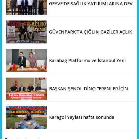
GEYVE’DE SAĞLIK YATIRIMLARINA DEV
ADIM: İL SAĞLIK MÜDÜRÜ DOÇ. DR.
KAYHAN ÖZDEMİR VE SAHA HEYETİ
YERİNDE İNCELEMEDE BULUNDU
GÜVENPARK'TA ÇIĞLIK: GAZİLER AÇLIK
GREVİNE BAŞLADI!
Karabağ Platformu ve İstanbul Yeni
Yüzyıl Üniversitesi Arasında Stratejik
İş Birliği Memorandumu İmzalandı
BAŞKAN ŞENOL DİNÇ: “ERENLER İÇİN
HIZ KESMEDEN DEVAM”
Karagöl Yaylası hafta sonunda
doğaseverlerin akınına uğradı