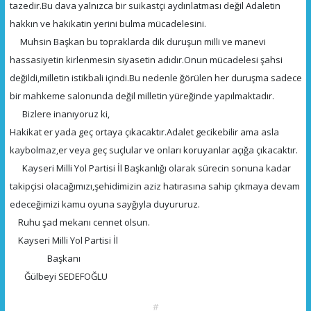
tazedir.Bu dava yalnızca bir suikastçi aydınlatması değil Adaletin
hakkın ve hakikatin yerini bulma mücadelesini.
Muhsin Başkan bu topraklarda dik duruşun milli ve manevi
hassasiyetin kirlenmesin siyasetin adıdır.Onun mücadelesi şahsi
değildi,milletin istikbali içindi.Bu nedenle ğörülen her duruşma sadece
bir mahkeme salonunda değil milletin yüreğinde yapılmaktadır.
Bizlere inanıyoruz ki,
Hakikat er yada geç ortaya çıkacaktır.Adalet gecikebilir ama asla
kaybolmaz,er veya geç suçlular ve onları koruyanlar açığa çıkacaktır.
Kayseri Milli Yol Partisi İl Başkanlığı olarak sürecin sonuna kadar
takipçisi olacağımızı,şehidimizin aziz hatırasına sahip çıkmaya devam
edeceğimizi kamu oyuna sayğıyla duyururuz.
Ruhu şad mekanı cennet olsun.
Kayseri Milli Yol Partisi İl
Başkanı
Ğülbeyi SEDEFOĞLU
#