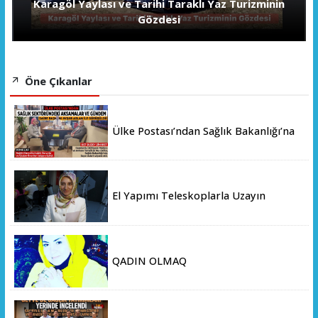
Karagöl Yaylası ve Tarihi Taraklı Yaz Turizminin
Gözdesi
Öne Çıkanlar
Ülke Postası’ndan Sağlık Bakanlığı’na
Üst Düzey Ziyaret
El Yapımı Teleskoplarla Uzayın
Derinliklerini Keşfediyorlar
QADIN OLMAQ