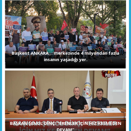
Başkent ANKARA… merkezinde 4 milyondan fazla
insanın yaşadığı yer.
BAŞKAN ŞENOL DİNÇ: “ERENLER İÇİN HIZ KESMEDEN
DEVAM”