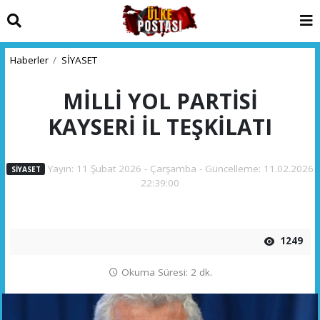
Haberler
SİYASET
MİLLİ YOL PARTİSİ
KAYSERİ İL TEŞKİLATI
Yayın: 11 Şubat 2026 - Çarşamba - Güncelleme: 11.02.2026
SİYASET
22:39:00
1249
Okuma Süresi: 2 dk.