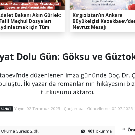
dalet Bakanı Akın Gürlek:
Kırgızistan’ın Ankara
Faili Meçhul Dosyaları
Büyükelçisi Kazakbaev’de
ydınlatmak İçin Tüm
Nevruz Mesajı
apasitemizi Seferber
ttik”
iyat Dolu Gün: Göksu ve Güzt
 Kitapevi’nde düzenlenen imza gününde Doç. Dr. 
buluştu. İki yazar da romanlarının hikâyesini biz
tutkusunu aktardı.
Yayın: 02 Temmuz 2025 - Çarşamba - Güncelleme: 02.07.2025 
 SANAT
Öne
Okuma Süresi: 2 dk.
461
okunma