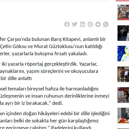
r Çarşısı'nda bulunan Barış Kitapevi, anlamlı bir
r. Çetin Göksu ve Murat Güztoklusu’nun katıldığı
ler, yazarlarla buluşma fırsatı yakaladı.
ki yazarla röportaj gerçekleştirdik. Yazarlar,
aynaklarını, yazım süreçlerini ve okuyuculara
ir dille anlattı
sel temaları bireysel hafıza ile harmanladığını
zleşmenin ve insan ruhunun derinliklerine inmeyi
ayrı bir iz bırakacak,” dedi.
 içinden doğan hikâyeleri edebi bir dille işlediğini
arı belki de sokakta her gün karşılaştığımız
içe geçirmeye çalıştım,” ifadelerini kullandı.