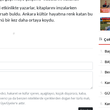
 etkinlikte yazarlar, kitaplarını imzalarken
ırsatı buldu. Ankara kültür hayatına renk katan bu
cünü bir kez daha ortaya koydu.
#
Çok
1.
Ba
mil
2.
BA
yer
İÇ
3.
Be
Şub
4.
Kar
Açı
doğ
5.
GÜ
edici, hakaret ve küfür içeren, aşağılayıcı, küçük düşürücü, kaba,
 verici ya da benzeri niteliklerde içeriklerden doğan her türlü mali,
AÇ
6.
Üye/Üyeler’e aittir.
Kar