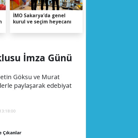
İMO Sakarya’da genel
n
kurul ve seçim heyecanı
oklusu İmza Günü
Çetin Göksu ve Murat
lerle paylaşarak edebiyat
13:18:00
 Çıkanlar