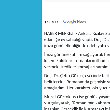
Takip Et
HABER MERKEZİ - Ankara Kızılay Zafe
etkinliğe ev sahipliği yaptı. Doç. D
imza günü etkinliğinde edebiyatsever
İmza gününe katılım sağlayarak her i
kaleme aldıkları romanların ilham k
vermek istedikleri mesajları samimi b
Doç. Dr. Çetin Göksu, eserinde tarih
belirterek, “Romanımda geçmişle yü
amaçladım. Her karakter, okuyucuda 
Murat Güztoklusu ise günlük yaşamın
vurgulayarak, “Romanımın kahramanl
insanlar. Gerçeklik ile kurmacayı iç 