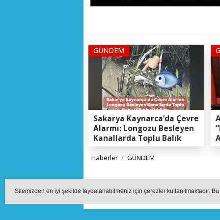
GÜNDEM
Sakarya Kaynarca’da Çevre
A
Alarmı: Longozu Besleyen
“
Kanallarda Toplu Balık
A
Ölümleri Gerçeği
K
E
Haberler
GÜNDEM
BAŞKAN ŞENOL 
Sitemizden en iyi şekilde faydalanabilmeniz için çerezler kullanılmaktadır. Bu
BAŞKA