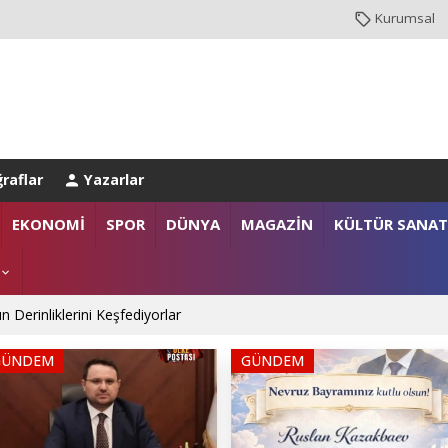
Kurumsal
raflar
Yazarlar
anlığı’na Üst Düzey Ziyaret
EKONOMİ
SPOR
DÜNYA
MAGAZİN
KÜLTÜR SANAT
gazi ailelerine anlamlı destek
n Derinliklerini Keşfediyorlar
GÜNDEM
GÜNDEM