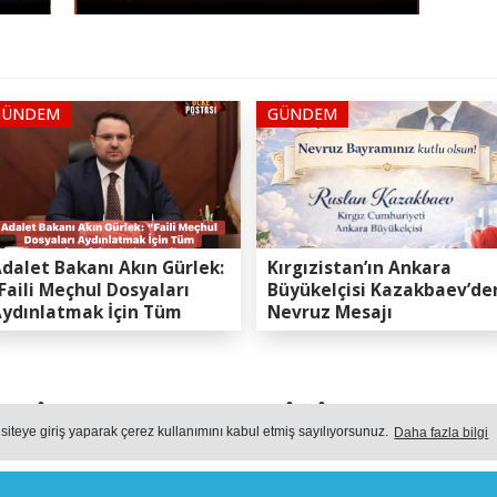
GÜNDEM
GÜNDEM
dalet Bakanı Akın Gürlek:
Kırgızistan’ın Ankara
Faili Meçhul Dosyaları
Büyükelçisi Kazakbaev’de
ydınlatmak İçin Tüm
Nevruz Mesajı
apasitemizi Seferber
ttik”
DİNÇ: “ERENLER İÇİN HIZ K
 siteye giriş yaparak çerez kullanımını kabul etmiş sayılıyorsunuz.
Daha fazla bilgi
N ŞENOL DİNÇ: “ERENLER İÇİN HIZ KESMEDEN 