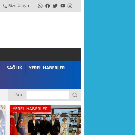
Bize Ulaşın
SAĞLIK
YEREL HABERLER
Ara
YEREL HABERLER