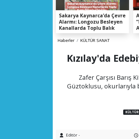
Sakarya Kaynarca’da Çevre
A
Alarmı: Longozu Besleyen
“
Kanallarda Toplu Balık
A
Ölümleri Gerçeği
K
E
Haberler
KÜLTÜR SANAT
Kızılay'da Edeb
Zafer Çarşısı Barış
Güztoklusu, okurlarıyla 
KÜLTÜR
Editör -