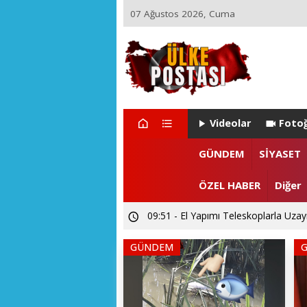
07 Ağustos 2026, Cuma
Videolar
Fotoğ
21:17 - Ülke Postası’ndan Sağlık Bak
GÜNDEM
SİYASET
14:26 - Akarslanlar Tur’dan şehit ve 
ÖZEL HABER
Diğer
09:51 - El Yapımı Teleskoplarla Uzayı
GÜNDEM