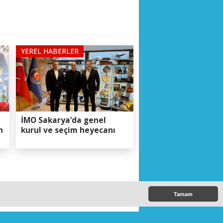
YEREL HABERLER
İMO Sakarya’da genel
n
kurul ve seçim heyecanı
ESMEDEN DEVAM”
Tamam
DEVAM”