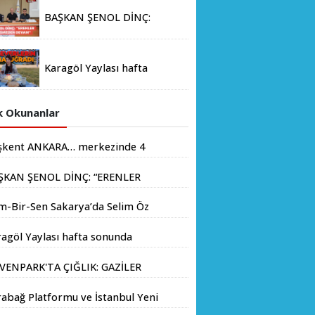
Stratejik İş Birliği
BAŞKAN ŞENOL DİNÇ:
Memorandumu İmzalandı
“ERENLER İÇİN HIZ
KESMEDEN DEVAM”
Karagöl Yaylası hafta
sonunda doğaseverlerin
akınına uğradı
 Okunanlar
şkent ANKARA… merkezinde 4
yondan fazla insanın yaşadığı
ŞKAN ŞENOL DİNÇ: “ERENLER
.
İN HIZ KESMEDEN DEVAM”
m-Bir-Sen Sakarya’da Selim Öz
e Başkanlığına Adaylığını
agöl Yaylası hafta sonunda
kladı
aseverlerin akınına uğradı
VENPARK'TA ÇIĞLIK: GAZİLER
LIK GREVİNE BAŞLADI!
abağ Platformu ve İstanbul Yeni