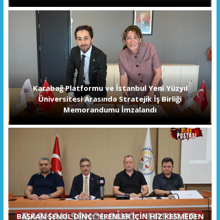
Karabağ Platformu ve İstanbul Yeni Yüzyıl
Üniversitesi Arasında Stratejik İş Birliği
Memorandumu İmzalandı
BAŞKAN ŞENOL DİNÇ: “ERENLER İÇİN HIZ KESMEDEN