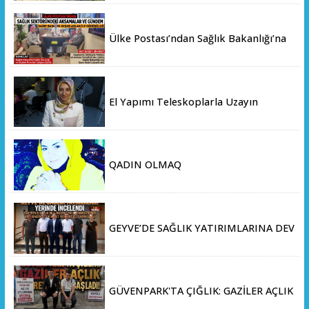
Ülke Postası’ndan Sağlık Bakanlığı’na
Üst Düzey Ziyaret
El Yapımı Teleskoplarla Uzayın
Derinliklerini Keşfediyorlar
QADIN OLMAQ
GEYVE’DE SAĞLIK YATIRIMLARINA DEV
ADIM: İL SAĞLIK MÜDÜRÜ DOÇ. DR.
KAYHAN ÖZDEMİR VE SAHA HEYETİ
YERİNDE İNCELEMEDE BULUNDU
GÜVENPARK'TA ÇIĞLIK: GAZİLER AÇLIK
GREVİNE BAŞLADI!