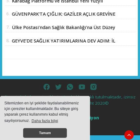
5.
Karabağ Platformu ve İstanbul Yeni Yüzyıl
Üniversitesi Arasında Stratejik İş Birliği
6.
GÜVENPARK'TA ÇIĞLIK: GAZİLER AÇLIK GREVİNE
Memorandumu İmzalandı
BAŞLADI!
7.
Ülke Postası’ndan Sağlık Bakanlığı’na Üst Düzey
Ziyaret
8.
GEYVE’DE SAĞLIK YATIRIMLARINA DEV ADIM: İL
SAĞLIK MÜDÜRÜ DOÇ. DR. KAYHAN ÖZDEMİR
VE SAHA HEYETİ YERİNDE İNCELEMEDE
BULUNDU
Sitemizde bulunan içeriklerin tüm hakları saklı tutulmaktadır, izinsiz
içerikler kullanılamaz. Copyright 2020©
Sitemizden en iyi şekilde faydalanabilmeniz
için çerezler kullanılmaktadır. Bu siteye giriş
yaparak çerez kullanımını kabul etmiş
Haber Yazılımı:
Web Aksiyon
sayılıyorsunuz.
Daha fazla bilgi
haber yazılımı
haber paketi
haber scripti
haber yazılım
haber
script
Tamam