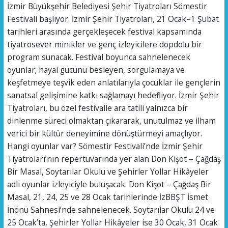
İzmir Büyükşehir Belediyesi Şehir Tiyatroları Sömestir
Festivali başlıyor. İzmir Şehir Tiyatroları, 21 Ocak–1 Şubat
tarihleri arasında gerçekleşecek festival kapsamında
tiyatrosever minikler ve genç izleyicilere dopdolu bir
program sunacak. Festival boyunca sahnelenecek
oyunlar; hayal gücünü besleyen, sorgulamaya ve
keşfetmeye teşvik eden anlatılarıyla çocuklar ile gençlerin
sanatsal gelişimine katkı sağlamayı hedefliyor. İzmir Şehir
Tiyatroları, bu özel festivalle ara tatili yalnızca bir
dinlenme süreci olmaktan çıkararak, unutulmaz ve ilham
verici bir kültür deneyimine dönüştürmeyi amaçlıyor.
Hangi oyunlar var? Sömestir Festivali’nde İzmir Şehir
Tiyatroları’nın repertuvarında yer alan Don Kişot – Çağdaş
Bir Masal, Soytarılar Okulu ve Şehirler Yollar Hikâyeler
adlı oyunlar izleyiciyle buluşacak. Don Kişot – Çağdaş Bir
Masal, 21, 24, 25 ve 28 Ocak tarihlerinde İzBBŞT İsmet
İnönü Sahnesi’nde sahnelenecek. Soytarılar Okulu 24 ve
25 Ocak’ta, Şehirler Yollar Hikâyeler ise 30 Ocak, 31 Ocak