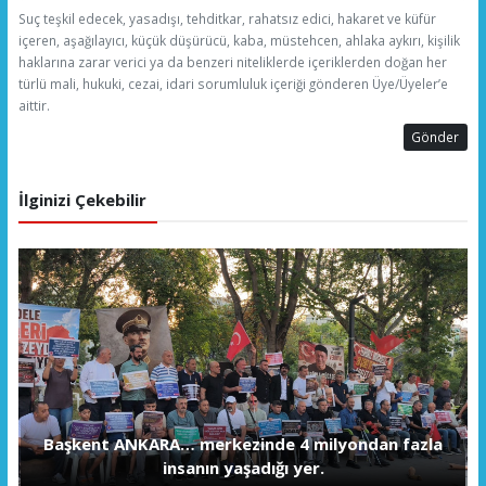
Suç teşkil edecek, yasadışı, tehditkar, rahatsız edici, hakaret ve küfür
içeren, aşağılayıcı, küçük düşürücü, kaba, müstehcen, ahlaka aykırı, kişilik
haklarına zarar verici ya da benzeri niteliklerde içeriklerden doğan her
türlü mali, hukuki, cezai, idari sorumluluk içeriği gönderen Üye/Üyeler’e
aittir.
Gönder
İlginizi Çekebilir
Başkent ANKARA… merkezinde 4 milyondan fazla
insanın yaşadığı yer.