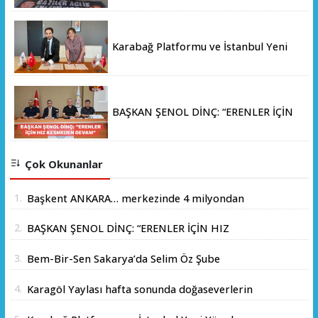
Karabağ Platformu ve İstanbul Yeni
Yüzyıl Üniversitesi Arasında Stratejik
İş Birliği Memorandumu İmzalandı
BAŞKAN ŞENOL DİNÇ: “ERENLER İÇİN
HIZ KESMEDEN DEVAM”
Çok Okunanlar
1.
Başkent ANKARA… merkezinde 4 milyondan
fazla insanın yaşadığı yer.
2.
BAŞKAN ŞENOL DİNÇ: “ERENLER İÇİN HIZ
KESMEDEN DEVAM”
3.
Bem-Bir-Sen Sakarya’da Selim Öz Şube
Başkanlığına Adaylığını Açıkladı
4.
Karagöl Yaylası hafta sonunda doğaseverlerin
akınına uğradı