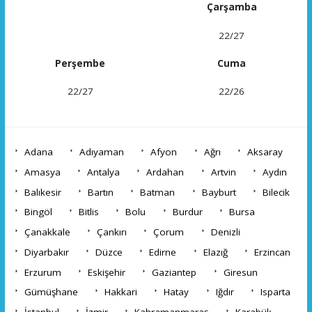
Çarşamba
22/27
Perşembe
Cuma
22/27
22/26
Adana
Adıyaman
Afyon
Ağrı
Aksaray
Amasya
Antalya
Ardahan
Artvin
Aydın
Balıkesir
Bartın
Batman
Bayburt
Bilecik
Bingöl
Bitlis
Bolu
Burdur
Bursa
Çanakkale
Çankırı
Çorum
Denizli
Diyarbakır
Düzce
Edirne
Elazığ
Erzincan
Erzurum
Eskişehir
Gaziantep
Giresun
Gümüşhane
Hakkari
Hatay
Iğdır
Isparta