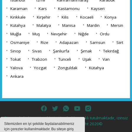
İstanbul
İzmir
Kahramanmaraş
Karabük
Karaman
Kars
Kastamonu
Kayseri
Kırıkkale
Kırşehir
Kilis
Kocaeli
Konya
Kütahya
Malatya
Manisa
Mardin
Mersin
Muğla
Muş
Nevşehir
Niğde
Ordu
Osmaniye
Rize
Adapazarı
Samsun
Siirt
Sinop
Sivas
Şanlıurfa
Şırnak
Tekirdağ
Tokat
Trabzon
Tunceli
Uşak
Van
Yalova
Yozgat
Zonguldak
Kütahya
Ankara
Sitemizde bulunan içeriklerin tüm hakları saklı tutulmaktadır, izinsiz
içerikler kullanılamaz. Copyright 2020©
Sitemizden en iyi şekilde faydalanabilmeniz
için çerezler kullanılmaktadır. Bu siteye giriş