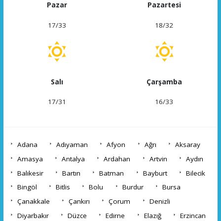
Pazar
Pazartesi
17/33
18/32
Salı
Çarşamba
17/31
16/33
Adana
Adıyaman
Afyon
Ağrı
Aksaray
Amasya
Antalya
Ardahan
Artvin
Aydın
Balıkesir
Bartın
Batman
Bayburt
Bilecik
Bingöl
Bitlis
Bolu
Burdur
Bursa
Çanakkale
Çankırı
Çorum
Denizli
Diyarbakır
Düzce
Edirne
Elazığ
Erzincan