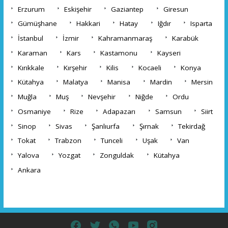
Erzurum
Eskişehir
Gaziantep
Giresun
Gümüşhane
Hakkari
Hatay
Iğdır
Isparta
İstanbul
İzmir
Kahramanmaraş
Karabük
Karaman
Kars
Kastamonu
Kayseri
Kırıkkale
Kırşehir
Kilis
Kocaeli
Konya
Kütahya
Malatya
Manisa
Mardin
Mersin
Muğla
Muş
Nevşehir
Niğde
Ordu
Osmaniye
Rize
Adapazarı
Samsun
Siirt
Sinop
Sivas
Şanlıurfa
Şırnak
Tekirdağ
Tokat
Trabzon
Tunceli
Uşak
Van
Yalova
Yozgat
Zonguldak
Kütahya
Ankara