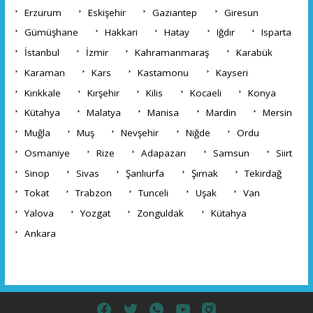
Erzurum
Eskişehir
Gaziantep
Giresun
Gümüşhane
Hakkari
Hatay
Iğdır
Isparta
İstanbul
İzmir
Kahramanmaraş
Karabük
Karaman
Kars
Kastamonu
Kayseri
Kırıkkale
Kırşehir
Kilis
Kocaeli
Konya
Kütahya
Malatya
Manisa
Mardin
Mersin
Muğla
Muş
Nevşehir
Niğde
Ordu
Osmaniye
Rize
Adapazarı
Samsun
Siirt
Sinop
Sivas
Şanlıurfa
Şırnak
Tekirdağ
Tokat
Trabzon
Tunceli
Uşak
Van
Yalova
Yozgat
Zonguldak
Kütahya
Ankara