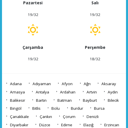
Pazartesi
Salı
19/32
19/32
Çarşamba
Perşembe
19/32
18/32
Adana
Adıyaman
Afyon
Ağrı
Aksaray
Amasya
Antalya
Ardahan
Artvin
Aydın
Balıkesir
Bartın
Batman
Bayburt
Bilecik
Bingöl
Bitlis
Bolu
Burdur
Bursa
Çanakkale
Çankırı
Çorum
Denizli
Diyarbakır
Düzce
Edirne
Elazığ
Erzincan