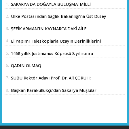
1.
SAKARYA’DA DOĞAYLA BULUŞMA: MİLLİ
PARKLAR’DAN İL ORMANI’NDA ÖRNEK "AİLE
2.
Ülke Postası’ndan Sağlık Bakanlığı’na Üst Düzey
KAMPI" ETKİNLİĞİ
Ziyaret
3.
ŞEFİK ARMAN’IN KAYNARCA’DAKİ AİLE
ÇİFTLİĞİNDE DOSTLAR SOFRASI
4.
El Yapımı Teleskoplarla Uzayın Derinliklerini
Keşfediyorlar
5.
1468 yıllık Justinianus Köprüsü 8 yıl sonra
yeniden ziyarete açıldı
6.
QADIN OLMAQ
7.
SUBÜ Rektör Adayı Prof. Dr. Ali ÇORUH;
“Sakarya’ya değer katan bir üniversite inşa
8.
Başkan Karakullukçu’dan Sakarya Muşlular
etmek istiyorum”
Derneği’ne ziyaret