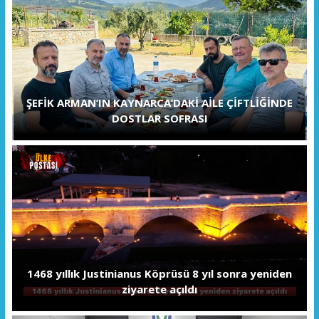
ŞEFİK ARMAN’IN KAYNARCA’DAKİ AİLE ÇİFTLİĞİNDE
DOSTLAR SOFRASI
1468 yıllık Justinianus Köprüsü 8 yıl sonra yeniden
ziyarete açıldı