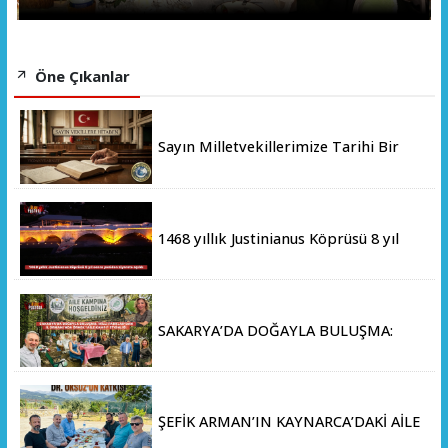
Öne Çıkanlar
Sayın Milletvekillerimize Tarihi Bir
Çağrı ve Soru:
1468 yıllık Justinianus Köprüsü 8 yıl
sonra yeniden ziyarete açıldı
SAKARYA’DA DOĞAYLA BULUŞMA:
MİLLİ PARKLAR’DAN İL ORMANI’NDA
ÖRNEK "AİLE KAMPI" ETKİNLİĞİ
ŞEFİK ARMAN’IN KAYNARCA’DAKİ AİLE
ÇİFTLİĞİNDE DOSTLAR SOFRASI