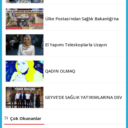
Ülke Postası’ndan Sağlık Bakanlığı’na
Üst Düzey Ziyaret
El Yapımı Teleskoplarla Uzayın
Derinliklerini Keşfediyorlar
QADIN OLMAQ
GEYVE’DE SAĞLIK YATIRIMLARINA DEV
ADIM: İL SAĞLIK MÜDÜRÜ DOÇ. DR.
KAYHAN ÖZDEMİR VE SAHA HEYETİ
YERİNDE İNCELEMEDE BULUNDU
Çok Okunanlar