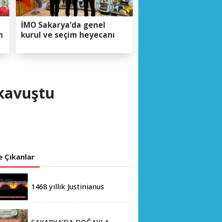
İMO Sakarya’da genel
n
kurul ve seçim heyecanı
 kavuştu
0
 Çıkanlar
1468 yıllık Justinianus
Köprüsü 8 yıl sonra yeniden
ziyarete açıldı