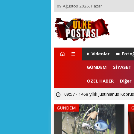
09 Ağustos 2026, Pazar
Videolar
Fotoğ
GÜNDEM
SİYASET
ÖZEL HABER
Diğer
09:57 - 1468 yıllık Justinianus Köprüs
GÜNDEM