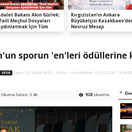
dalet Bakanı Akın Gürlek:
Kırgızistan’ın Ankara
Faili Meçhul Dosyaları
Büyükelçisi Kazakbaev’de
ydınlatmak İçin Tüm
Nevruz Mesajı
apasitemizi Seferber
ttik”
un sporun 'en'leri ödüllerine
Yayın: 13 Şubat 2026 - Cuma - Güncelleme: 13.02.2026 13:24:0
SPOR
Öne
Okuma Süresi: 3 dk.
928
okunma