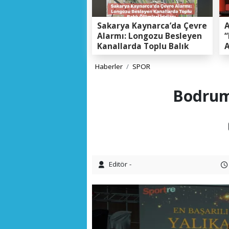
Sakarya Kaynarca’da Çevre
A
Alarmı: Longozu Besleyen
“
Kanallarda Toplu Balık
A
Ölümleri Gerçeği
K
E
Haberler
SPOR
Bodrum'
Editör -