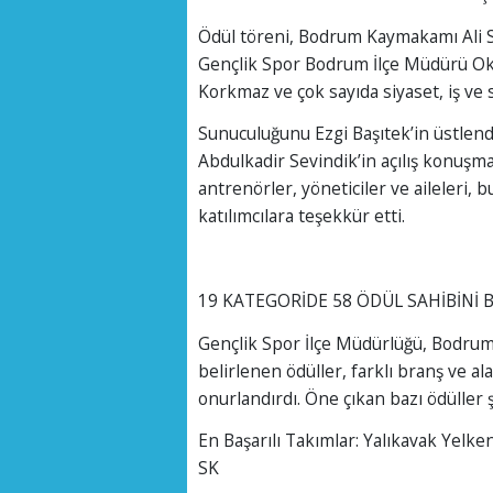
Ödül töreni, Bodrum Kaymakamı Ali S
Gençlik Spor Bodrum İlçe Müdürü Ok
Korkmaz ve çok sayıda siyaset, iş ve s
Sunuculuğunu Ezgi Başıtek’in üstlend
Abdulkadir Sevindik’in açılış konuşmas
antrenörler, yöneticiler ve aileleri,
katılımcılara teşekkür etti.
19 KATEGORİDE 58 ÖDÜL SAHİBİNİ 
Gençlik Spor İlçe Müdürlüğü, Bodrum 
belirlenen ödüller, farklı branş ve a
onurlandırdı. Öne çıkan bazı ödüller ş
En Başarılı Takımlar: Yalıkavak Yelk
SK