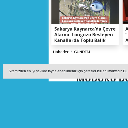
Sakarya Kaynarca’da Çevre
A
Alarmı: Longozu Besleyen
“
Kanallarda Toplu Balık
A
Ölümleri Gerçeği
K
E
Haberler
GÜNDEM
GEYVE’DE SA
Sitemizden en iyi şekilde faydalanabilmeniz için çerezler kullanılmaktadır. Bu
MÜDÜRÜ DOÇ
Y
GEYVE’DE SAĞLIK YATI