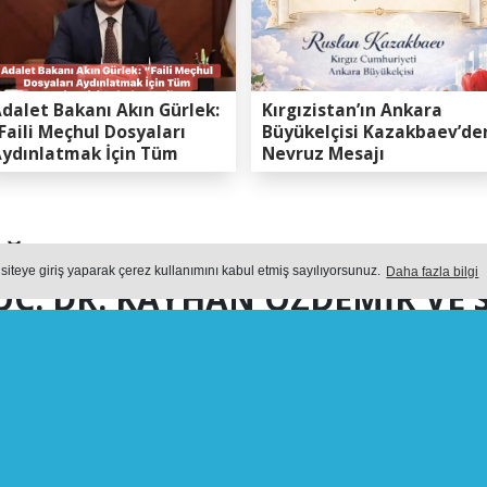
dalet Bakanı Akın Gürlek:
Kırgızistan’ın Ankara
Faili Meçhul Dosyaları
Büyükelçisi Kazakbaev’de
ydınlatmak İçin Tüm
Nevruz Mesajı
apasitemizi Seferber
ttik”
ĞLIK YATIRIMLARINA DEV ADI
 siteye giriş yaparak çerez kullanımını kabul etmiş sayılıyorsunuz.
Daha fazla bilgi
. DR. KAYHAN ÖZDEMİR VE 
ERİNDE İNCELEMEDE BULUN
RIMLARINA DEV ADIM: İL SAĞLIK MÜDÜRÜ DOÇ. 
SAHA HEYETİ YERİNDE İNCELEMEDE BULUNDU