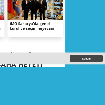
İMO Sakarya’da genel
n
kurul ve seçim heyecanı
M: İL SAĞLIK
Tamam
SAHA HEYETİ
DU
DR. KAYHAN ÖZDEMİR VE