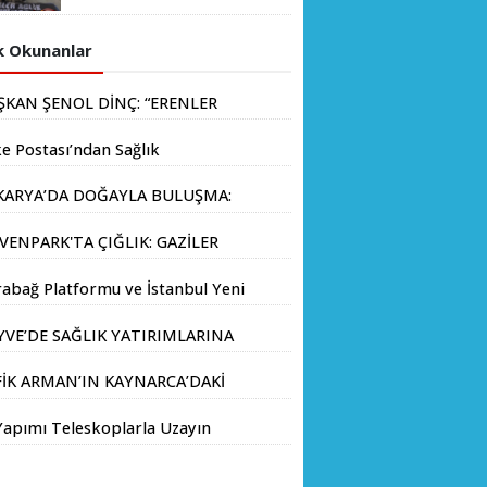
GAZİLER AÇLIK GREVİNE
İNCELEMEDE BULUNDU
BAŞLADI!
 Okunanlar
ŞKAN ŞENOL DİNÇ: “ERENLER
İN HIZ KESMEDEN DEVAM”
e Postası’ndan Sağlık
anlığı’na Üst Düzey Ziyaret
KARYA’DA DOĞAYLA BULUŞMA:
LLİ PARKLAR’DAN İL
VENPARK'TA ÇIĞLIK: GAZİLER
MANI’NDA ÖRNEK "AİLE KAMPI"
LIK GREVİNE BAŞLADI!
KİNLİĞİ
abağ Platformu ve İstanbul Yeni
yıl Üniversitesi Arasında
YVE’DE SAĞLIK YATIRIMLARINA
atejik İş Birliği Memorandumu
V ADIM: İL SAĞLIK MÜDÜRÜ
zalandı
FİK ARMAN’IN KAYNARCA’DAKİ
Ç. DR. KAYHAN ÖZDEMİR VE
LE ÇİFTLİĞİNDE DOSTLAR
HA HEYETİ YERİNDE
Yapımı Teleskoplarla Uzayın
FRASI
CELEMEDE BULUNDU
inliklerini Keşfediyorlar