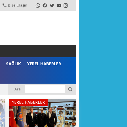
Bize Ulaşın
SAĞLIK
YEREL HABERLER
Ara
YEREL HABERLER