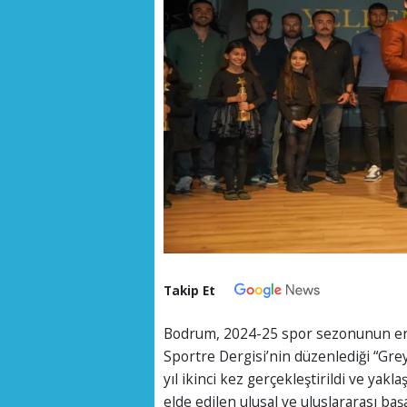
Takip Et
Bodrum, 2024-25 spor sezonunun en baş
Sportre Dergisi’nin düzenlediği “Gr
yıl ikinci kez gerçekleştirildi ve yakl
elde edilen ulusal ve uluslararası başar