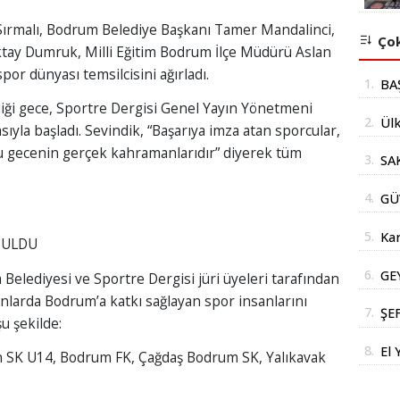
ırmalı, Bodrum Belediye Başkanı Tamer Mandalinci,
Çok
tay Dumruk, Milli Eğitim Bodrum İlçe Müdürü Aslan
por dünyası temsilcisini ağırladı.
1.
BA
iği gece, Sportre Dergisi Genel Yayın Yönetmeni
İÇ
2.
Ülk
ıyla başladı. Sevindik, “Başarıya imza atan sporcular,
Bak
 bu gecenin gerçek kahramanlarıdır” diyerek tüm
3.
SA
Mİ
4.
GÜ
OR
AÇ
ET
5.
Kar
BULDU
Yüz
6.
GE
Belediyesi ve Sportre Dergisi jüri üyeleri tarafından
Str
DE
lanlarda Bodrum’a katkı sağlayan spor insanlarını
İm
7.
ŞE
u şekilde:
DO
Aİ
SA
8.
El 
en SK U14, Bodrum FK, Çağdaş Bodrum SK, Yalıkavak
SO
İN
Der