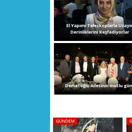
El Yapımı Teleskoplarla Uzayı
Derinliklerini Keşfediyorlar
Demetoğlu Ailesinin mutlu gü
GÜNDEM