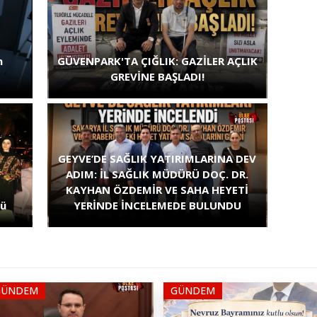
n
GÜVENPARK'TA ÇIĞLIK: GAZİLER AÇLIK
GREVİNE BAŞLADI!
GEYVE’DE SAĞLIK YATIRIMLARINA DEV
ADIM: İL SAĞLIK MÜDÜRÜ DOÇ. DR.
KAYHAN ÖZDEMİR VE SAHA HEYETİ
nü
YERİNDE İNCELEMEDE BULUNDU
GÜNDEM
GÜNDEM