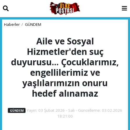
Haberler
GÜNDEM
Aile ve Sosyal
Hizmetler'den suç
duyurusu... Çocuklarımız,
engellilerimiz ve
yaşlılarımızın onuru
hedef alınamaz
Yayın: 03 Şubat 2026 - Salı - Güncelleme: 03.02.2026
GÜNDEM
18:21:00