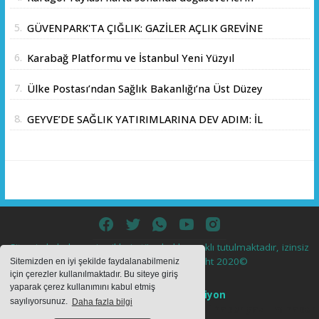
akınına uğradı
5.
GÜVENPARK'TA ÇIĞLIK: GAZİLER AÇLIK GREVİNE
BAŞLADI!
6.
Karabağ Platformu ve İstanbul Yeni Yüzyıl
Üniversitesi Arasında Stratejik İş Birliği
7.
Ülke Postası’ndan Sağlık Bakanlığı’na Üst Düzey
Memorandumu İmzalandı
Ziyaret
8.
GEYVE’DE SAĞLIK YATIRIMLARINA DEV ADIM: İL
SAĞLIK MÜDÜRÜ DOÇ. DR. KAYHAN ÖZDEMİR
VE SAHA HEYETİ YERİNDE İNCELEMEDE
BULUNDU
Sitemizde bulunan içeriklerin tüm hakları saklı tutulmaktadır, izinsiz
içerikler kullanılamaz. Copyright 2020©
Sitemizden en iyi şekilde faydalanabilmeniz
için çerezler kullanılmaktadır. Bu siteye giriş
yaparak çerez kullanımını kabul etmiş
Haber Yazılımı:
Web Aksiyon
sayılıyorsunuz.
Daha fazla bilgi
haber yazılımı
haber paketi
haber scripti
haber yazılım
haber