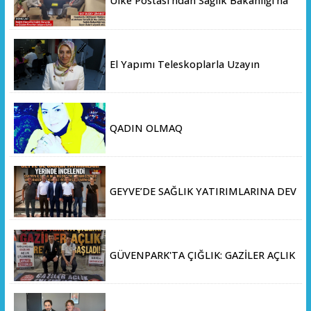
Ülke Postası’ndan Sağlık Bakanlığı’na
Üst Düzey Ziyaret
El Yapımı Teleskoplarla Uzayın
Derinliklerini Keşfediyorlar
QADIN OLMAQ
GEYVE’DE SAĞLIK YATIRIMLARINA DEV
ADIM: İL SAĞLIK MÜDÜRÜ DOÇ. DR.
KAYHAN ÖZDEMİR VE SAHA HEYETİ
YERİNDE İNCELEMEDE BULUNDU
GÜVENPARK'TA ÇIĞLIK: GAZİLER AÇLIK
GREVİNE BAŞLADI!