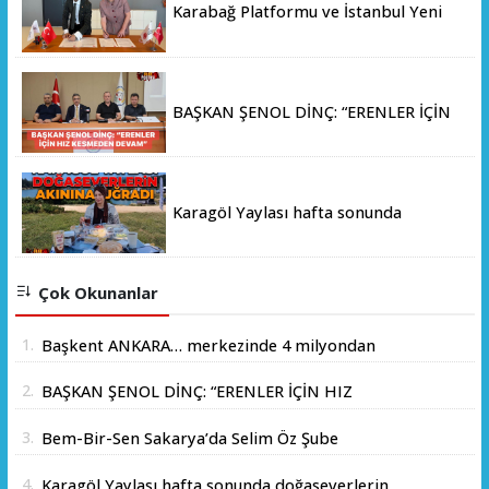
Karabağ Platformu ve İstanbul Yeni
Yüzyıl Üniversitesi Arasında Stratejik
İş Birliği Memorandumu İmzalandı
BAŞKAN ŞENOL DİNÇ: “ERENLER İÇİN
HIZ KESMEDEN DEVAM”
Karagöl Yaylası hafta sonunda
doğaseverlerin akınına uğradı
Çok Okunanlar
1.
Başkent ANKARA… merkezinde 4 milyondan
fazla insanın yaşadığı yer.
2.
BAŞKAN ŞENOL DİNÇ: “ERENLER İÇİN HIZ
KESMEDEN DEVAM”
3.
Bem-Bir-Sen Sakarya’da Selim Öz Şube
Başkanlığına Adaylığını Açıkladı
4.
Karagöl Yaylası hafta sonunda doğaseverlerin