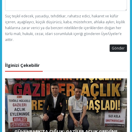
Suç teşkil edecek, yasadışı, tehditkar, rahatsız edici, hakaret ve küfür
içeren, aşağılayıcı, küçük düşürücü, kaba, müstehcen, ahlaka aykırı, kişilik
haklarına zarar verici ya da benzeri niteliklerde içeriklerden doğan her
türlü mali, hukuki, cezai, idari sorumluluk içeriği gönderen Üye/Üyeler’e
aittir.
Gönder
İlginizi Çekebilir
GÜVENPARK'TA ÇIĞLIK: GAZİLER AÇLIK GREVİNE