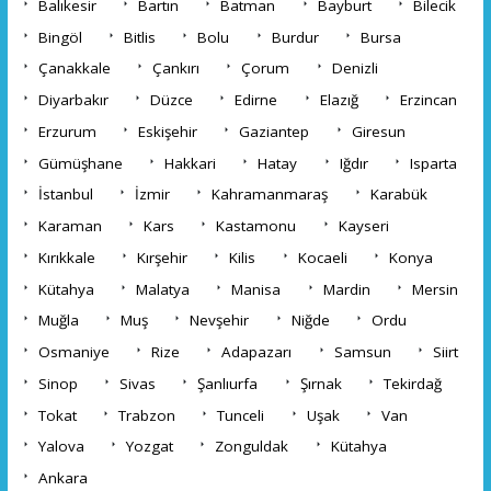
Balıkesir
Bartın
Batman
Bayburt
Bilecik
Bingöl
Bitlis
Bolu
Burdur
Bursa
Çanakkale
Çankırı
Çorum
Denizli
Diyarbakır
Düzce
Edirne
Elazığ
Erzincan
Erzurum
Eskişehir
Gaziantep
Giresun
Gümüşhane
Hakkari
Hatay
Iğdır
Isparta
İstanbul
İzmir
Kahramanmaraş
Karabük
Karaman
Kars
Kastamonu
Kayseri
Kırıkkale
Kırşehir
Kilis
Kocaeli
Konya
Kütahya
Malatya
Manisa
Mardin
Mersin
Muğla
Muş
Nevşehir
Niğde
Ordu
Osmaniye
Rize
Adapazarı
Samsun
Siirt
Sinop
Sivas
Şanlıurfa
Şırnak
Tekirdağ
Tokat
Trabzon
Tunceli
Uşak
Van
Yalova
Yozgat
Zonguldak
Kütahya
Ankara