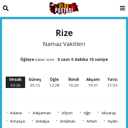
Rize
Namaz Vakitleri
Öğleye
kalan süre :
0 saat 0 dakika 10 saniye
İmsak
Güneş
Öğle
İkindi
Akşam
Yatsı
03:26
05:15
12:28
16:20
19:31
21:03
Adana
Adıyaman
Afyon
Ağrı
Aksaray
Amasya
Antalya
Ardahan
Artvin
Aydın