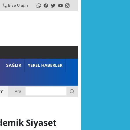
Bize Ulaşın
SAĞLIK
YEREL HABERLER
Ara
m”
ademik Siyaset