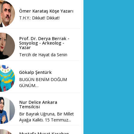
Ömer Karataş Köşe Yazarı
T.H.Y.: Dikkat! Dikkat!
Prof. Dr. Derya Berrak -
Sosyolog - Arkeolog -
Yazar
Tercih de Hayat da Senin
Gökalp Şentürk
BUGÜN BENİM DOĞUM
GÜNÜM…
Nur Delice Ankara
Temsilcisi
Bir Bayrak Uğruna, Bir Millet
Ayağa Kalktı. 15 Temmuz...
Mustafa Murat Karahan