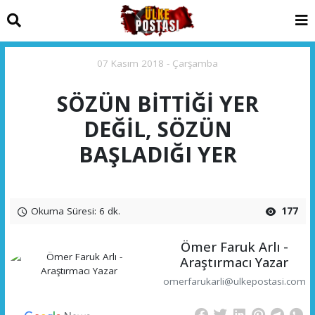
07 Kasım 2018 - Çarşamba
SÖZÜN BİTTİĞİ YER
DEĞİL, SÖZÜN
BAŞLADIĞI YER
Okuma Süresi: 6 dk.
177
Ömer Faruk Arlı -
Araştırmacı Yazar
omerfarukarli@ulkepostasi.com