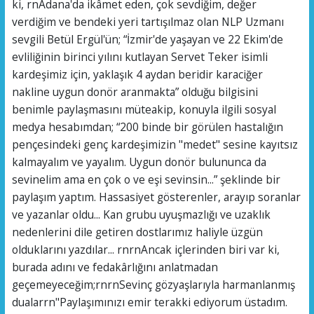
ki, rnAdana'da ikâmet eden, çok sevdiğim, değer
verdiğim ve bendeki yeri tartışılmaz olan NLP Uzmanı
sevgili Betül Ergül'ün; “İzmir'de yaşayan ve 22 Ekim'de
evliliğinin birinci yılını kutlayan Servet Teker isimli
kardeşimiz için, yaklaşık 4 aydan beridir karaciğer
nakline uygun donör aranmakta” olduğu bilgisini
benimle paylaşmasını müteakip, konuyla ilgili sosyal
medya hesabımdan; “200 binde bir görülen hastalığın
pençesindeki genç kardeşimizin "medet" sesine kayıtsız
kalmayalım ve yayalım. Uygun donör bulununca da
sevinelim ama en çok o ve eşi sevinsin...” şeklinde bir
paylaşım yaptım. Hassasiyet gösterenler, arayıp soranlar
ve yazanlar oldu... Kan grubu uyuşmazlığı ve uzaklık
nedenlerini dile getiren dostlarımız haliyle üzgün
olduklarını yazdılar... rnrnAncak içlerinden biri var ki,
burada adını ve fedakârlığını anlatmadan
geçemeyeceğim;rnrnSevinç gözyaşlarıyla harmanlanmış
dualarrn"Paylaşımınızı emir terakki ediyorum üstadım.