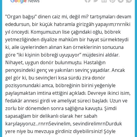
"Organ bağışı" dinen caiz mi, değil mi? tartışmaları devam
ededursun, bir küçük hatıramla girizgâh yapayım;rnrnİki
yıl önceydi. Komşumuzun lise çağındaki oğlu, böbrek
yetmezliğinden diyalize mahkûm bir hayat sürmekteydi
ki, aile üyelerinden alınan kan örneklerinin sonucuna
göre “iki kişinin böbreği uyuşuyor” müjdesini aldılar.
Nihayet, uygun donör bulunmuştu. Hastalığın
pençesindeki genç ve yakınları sevinç yaşadılar. Ancak
gel gör ki, bu sevinçleri kısa sürdü zira donör
pozisyonundaki amca, böbreğinin birini yeğeniyle
paylaşmaktan imtina ettiğini açıkladı. Devreye ikinci isim,
fedakâr annesi girdi ve ameliyat süreci başladı. Uzun ve
zorlu bir dönemden sonra sağlığına kavuştu. Şimdi
sapasağlam bir delikanlı olarak her sabah
karşılaşıyoruz...rnrnSevinelim, sevindirelimrnDurduk
yere niye bu mevzuya girdiniz diyebilirsiniz! Şöyle