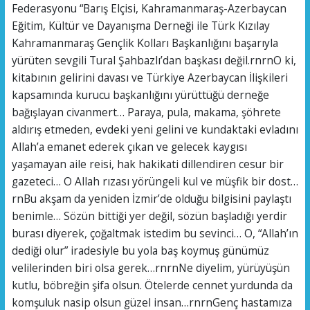
Federasyonu “Barış Elçisi, Kahramanmaraş-Azerbaycan
Eğitim, Kültür ve Dayanışma Derneği ile Türk Kızılay
Kahramanmaraş Gençlik Kolları Başkanlığını başarıyla
yürüten sevgili Tural Şahbazlı’dan başkası değil.rnrnO ki,
kitabının gelirini davası ve Türkiye Azerbaycan İlişkileri
kapsamında kurucu başkanlığını yürüttüğü derneğe
bağışlayan civanmert… Paraya, pula, makama, şöhrete
aldırış etmeden, evdeki yeni gelini ve kundaktaki evladını
Allah’a emanet ederek çıkan ve gelecek kaygısı
yaşamayan aile reisi, hak hakikati dillendiren cesur bir
gazeteci… O Allah rızası yörüngeli kul ve müşfik bir dost…
rnBu akşam da yeniden İzmir’de olduğu bilgisini paylaştı
benimle… Sözün bittiği yer değil, sözün başladığı yerdir
burası diyerek, çoğaltmak istedim bu sevinci… O, “Allah’ın
dediği olur” iradesiyle bu yola baş koymuş günümüz
velilerinden biri olsa gerek…rnrnNe diyelim, yürüyüşün
kutlu, böbreğin şifa olsun. Ötelerde cennet yurdunda da
komşuluk nasip olsun güzel insan…rnrnGenç hastamıza