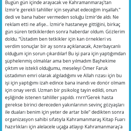
Bugün gün içinde arayacak ve Kahramanmaraş'tan
İzmir'e gerekli tahliller için seyahat edeceğim inşallah."
dedi ve bana haber vermeden soluğu İzmir'de aldı. Ne
reklam etti ne afişe... İzmir’e hastaneye gittiğini, birkaç
gün süren tetkiklerden sonra haberdar oldum. Gözlerim
doldu. “Üstadım ben tetkikler için kan örnekleri vs
verdim sonuçlar bir ay sonra açıklanacak, Azerbaycanlı
olduğum için sorun çıkardılar! Bu işi para için yaptığımdan
şüphelenmiş olmalılar ama ben yılmadım Başhekime
çıktım ve istekli olduğumu, meseleyi Ömer Faruk
üstadımın emri olarak algıladığımı ve Allah rızası için bu
işi için yaptığımı izah edince bana inandı ve donör olmam
için onay verdi. Uzman bir psikolog tayin edildi, onun
eşliğinde istenen tahliller yapıldı. rnrn“Gerek hasta
gerekse birinci dereceden yakınlarının sevinç gözyaşları
ile duaları benim için yeter de artar bile" dedikten sonra
organizasyon sahibi sıfatıyla Kahramanmaraş Kitap Fuarı
hazırlıkları için alelacele uçağa atlayıp Kahramanmaraş'a