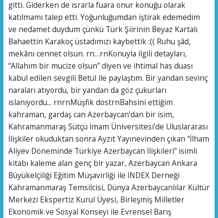
gitti. Giderken de ısrarla fuara onur konuğu olarak
katılmamı talep etti. Yoğunluğumdan iştirak edemedim
ve nedamet duydum çünkü Türk Şiirinin Beyaz Kartalı
Bahaettin Karakoç üstadımızı kaybettik :(( Ruhu şâd,
mekânı cennet olsun. rn…rnKonuyla ilgili detayları,
“Allahım bir mucize olsun” diyen ve ihtimal has duası
kabul edilen sevgili Betül ile paylaştım. Bir yandan sevinç
naraları atıyordu, bir yandan da göz çukurları
ıslanıyordu... rnrnMüşfik dostrnBahsini ettiğim
kahraman, gardaş can Azerbaycan’dan bir isim,
Kahramanmaraş Sütçü İmam Üniversitesi'de Uluslararası
İlişkiler okuduktan sonra Ayzıt Yayınevinden çıkan “İlham
Aliyev Döneminde Türkiye Azerbaycan İlişkileri” isimli
kitabı kaleme alan genç bir yazar, Azerbaycan Ankara
Büyükelçiliği Eğitim Müşavirliği ile İNDEX Derneği
Kahramanmaraş Temsilcisi, Dünya Azerbaycanlılar Kültür
Merkezi Ekspertiz Kurul Üyesi, Birleşmiş Milletler
Ekonomik ve Sosyal Konseyi ile Evrensel Barış