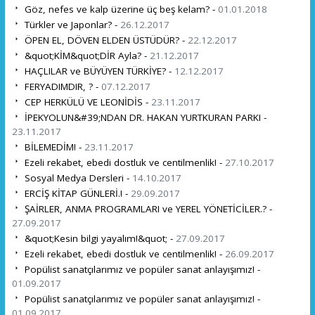
Göz, nefes ve kalp üzerine üç beş kelam? -
01.01.2018
Türkler ve Japonlar? -
26.12.2017
ÖPEN EL, DÖVEN ELDEN ÜSTÜDÜR? -
22.12.2017
&quot;KİM&quot;DİR Ayla? -
21.12.2017
HAÇLILAR ve BÜYÜYEN TÜRKİYE? -
12.12.2017
FERYADIMDIR, ? -
07.12.2017
CEP HERKÜLÜ VE LEONİDİS -
23.11.2017
İPEKYOLUN&#39;NDAN DR. HAKAN YURTKURAN PARKI -
23.11.2017
BİLEMEDİM! -
23.11.2017
Ezeli rekabet, ebedi dostluk ve centilmenlik! -
27.10.2017
Sosyal Medya Dersleri -
14.10.2017
ERCİŞ KİTAP GÜNLERİ.! -
29.09.2017
ŞAİRLER, ANMA PROGRAMLARI ve YEREL YÖNETİCİLER.? -
27.09.2017
&quot;Kesin bilgi yayalım!&quot; -
27.09.2017
Ezeli rekabet, ebedi dostluk ve centilmenlik! -
26.09.2017
Popülist sanatçılarımız ve popüler sanat anlayışımız! -
01.09.2017
Popülist sanatçılarımız ve popüler sanat anlayışımız! -
01.09.2017