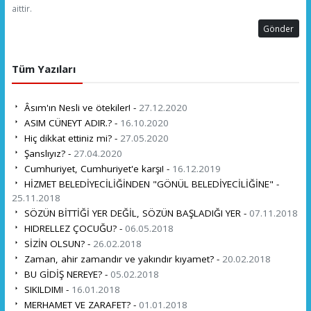
aittir.
Gönder
Tüm Yazıları
Âsım'ın Nesli ve ötekiler! -
27.12.2020
ASIM CÜNEYT ADIR.? -
16.10.2020
Hiç dikkat ettiniz mi? -
27.05.2020
Şanslıyız? -
27.04.2020
Cumhuriyet, Cumhuriyet'e karşı! -
16.12.2019
HİZMET BELEDİYECİLİĞİNDEN "GÖNÜL BELEDİYECİLİĞİNE" -
25.11.2018
SÖZÜN BİTTİĞİ YER DEĞİL, SÖZÜN BAŞLADIĞI YER -
07.11.2018
HIDRELLEZ ÇOCUĞU? -
06.05.2018
SİZİN OLSUN? -
26.02.2018
Zaman, ahir zamandır ve yakındır kıyamet? -
20.02.2018
BU GİDİŞ NEREYE? -
05.02.2018
SIKILDIM! -
16.01.2018
MERHAMET VE ZARAFET? -
01.01.2018