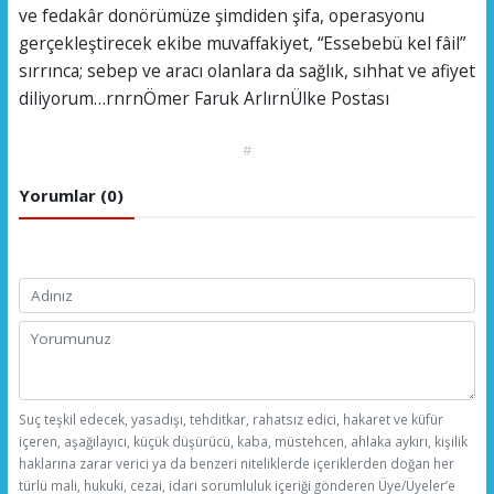
ve fedakâr donörümüze şimdiden şifa, operasyonu
gerçekleştirecek ekibe muvaffakiyet, “Essebebü kel fâil”
sırrınca; sebep ve aracı olanlara da sağlık, sıhhat ve afiyet
diliyorum…rnrnÖmer Faruk ArlırnÜlke Postası
#
Yorumlar (0)
Suç teşkil edecek, yasadışı, tehditkar, rahatsız edici, hakaret ve küfür
içeren, aşağılayıcı, küçük düşürücü, kaba, müstehcen, ahlaka aykırı, kişilik
haklarına zarar verici ya da benzeri niteliklerde içeriklerden doğan her
türlü mali, hukuki, cezai, idari sorumluluk içeriği gönderen Üye/Üyeler’e