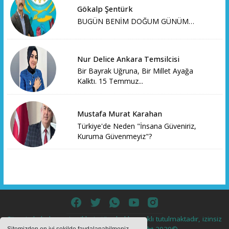
Gökalp Şentürk
BUGÜN BENİM DOĞUM GÜNÜM…
Nur Delice Ankara Temsilcisi
Bir Bayrak Uğruna, Bir Millet Ayağa
Kalktı. 15 Temmuz...
Mustafa Murat Karahan
Türkiye'de Neden "İnsana Güveniriz,
Kuruma Güvenmeyiz"?
Sitemizde bulunan içeriklerin tüm hakları saklı tutulmaktadır, izinsiz
içerikler kullanılamaz. Copyright 2020©