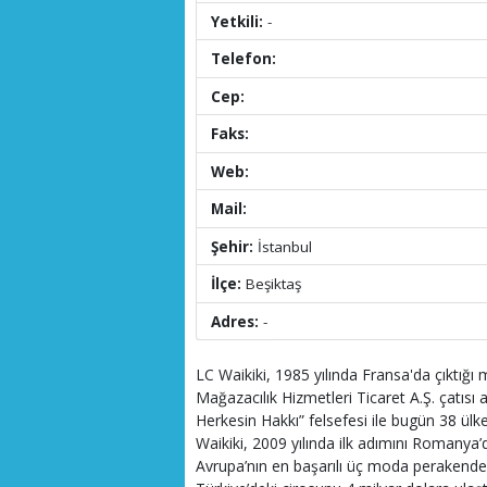
Yetkili:
-
Telefon:
Cep:
Faks:
Web:
Mail:
Şehir:
İstanbul
İlçe:
Beşiktaş
Adres:
-
LC Waikiki, 1985 yılında Fransa'da çıktığı
Mağazacılık Hizmetleri Ticaret A.Ş. çatısı
Herkesin Hakkı” felsefesi ile bugün 38 ülk
Waikiki, 2009 yılında ilk adımını Romanya’da
Avrupa’nın en başarılı üç moda perakendecis