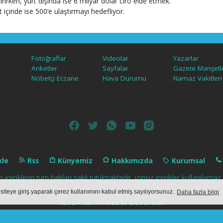
ırırken, yurt dışında ise 6 milyar dolar ciro elde etmek.
 içinde ise 500’e ulaştırmayı hedefliyor.
Fotoğraflar
Videolar
Yazarlar
Anketler
Sayfalar
Gazete Manşetle
Nöbetçi Eczane
Hava Durumu
Namaz Vakitleri
kle
Rss
Künyemiz
Hakkımızda
Kurumsal
içeriklerin tüm hakları saklı tutulmaktadır, izinsiz içerikler kullanılam
 siteye giriş yaparak çerez kullanımını kabul etmiş sayılıyorsunuz.
Daha fazla bilgi
Haber Yazılımı:
Haber Sistemleri
ber yazılımı
haber paketi
haber scripti
haber yazılım
haber scr