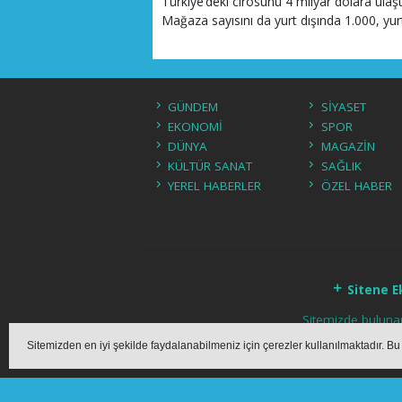
Türkiye’deki cirosunu 4 milyar dolara ulaşt
Mağaza sayısını da yurt dışında 1.000, yurt
GÜNDEM
SİYASET
EKONOMİ
SPOR
DÜNYA
MAGAZİN
KÜLTÜR SANAT
SAĞLIK
YEREL HABERLER
ÖZEL HABER
Sitene E
Sitemizde bulunan 
Sitemizden en iyi şekilde faydalanabilmeniz için çerezler kullanılmaktadır. Bu
ha