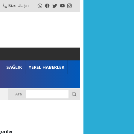
Bize Ulaşın
SAĞLIK
YEREL HABERLER
Ara
m”
oriler