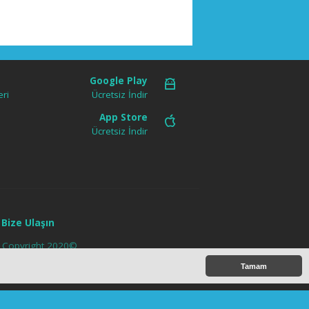
Google Play
ri
Ücretsiz İndir
App Store
Ücretsiz İndir
Bize Ulaşın
az. Copyright 2020©
Tamam
ipt