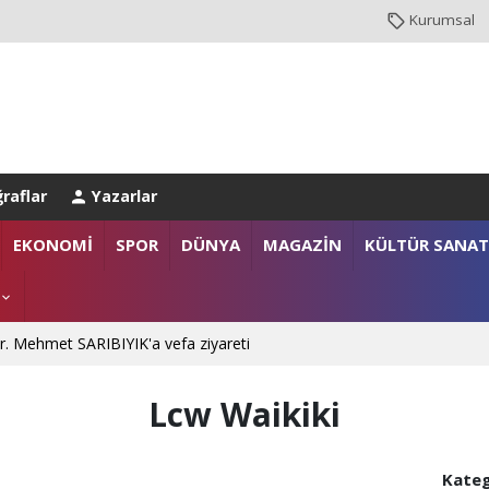
Kurumsal
raflar
Yazarlar
EKONOMİ
SPOR
DÜNYA
MAGAZİN
KÜLTÜR SANAT
. Mehmet SARIBIYIK'a vefa ziyareti
Lcw Waikiki
 Ali ÇORUH; “Sakarya’ya değer katan bir üniversite inşa etmek istiyoru
Kateg