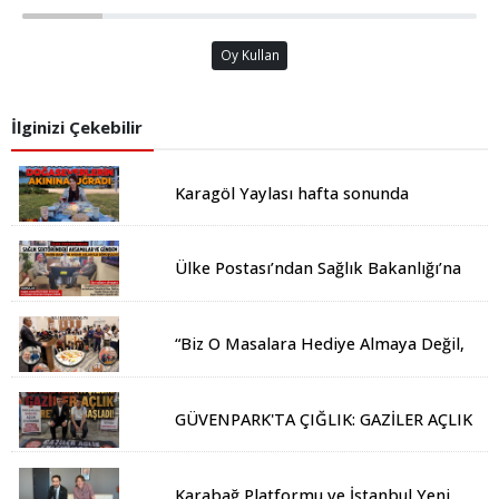
Oy Kullan
İlginizi Çekebilir
Karagöl Yaylası hafta sonunda
doğaseverlerin akınına uğradı
Ülke Postası’ndan Sağlık Bakanlığı’na
Üst Düzey Ziyaret
“Biz O Masalara Hediye Almaya Değil,
Mesleğimizi Temsil Etmeye Geliyoruz”
GÜVENPARK'TA ÇIĞLIK: GAZİLER AÇLIK
GREVİNE BAŞLADI!
Karabağ Platformu ve İstanbul Yeni