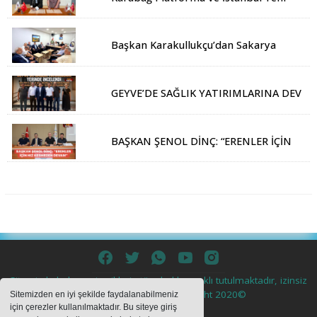
Yüzyıl Üniversitesi Arasında Stratejik İş
Birliği Memorandumu İmzalandı
Başkan Karakullukçu’dan Sakarya
Muşlular Derneği’ne ziyaret
GEYVE’DE SAĞLIK YATIRIMLARINA DEV
ADIM: İL SAĞLIK MÜDÜRÜ DOÇ. DR.
KAYHAN ÖZDEMİR VE SAHA HEYETİ
YERİNDE İNCELEMEDE BULUNDU
BAŞKAN ŞENOL DİNÇ: “ERENLER İÇİN
HIZ KESMEDEN DEVAM”
Sitemizde bulunan içeriklerin tüm hakları saklı tutulmaktadır, izinsiz
içerikler kullanılamaz. Copyright 2020©
Sitemizden en iyi şekilde faydalanabilmeniz
için çerezler kullanılmaktadır. Bu siteye giriş