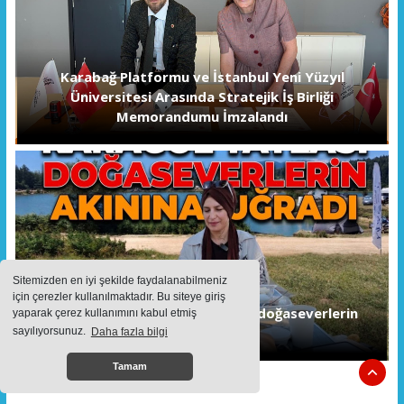
Karabağ Platformu ve İstanbul Yeni Yüzyıl
Üniversitesi Arasında Stratejik İş Birliği
Memorandumu İmzalandı
Sitemizden en iyi şekilde faydalanabilmeniz
için çerezler kullanılmaktadır. Bu siteye giriş
Karagöl Yaylası hafta sonunda doğaseverlerin
yaparak çerez kullanımını kabul etmiş
akınına uğradı
sayılıyorsunuz.
Daha fazla bilgi
Tamam