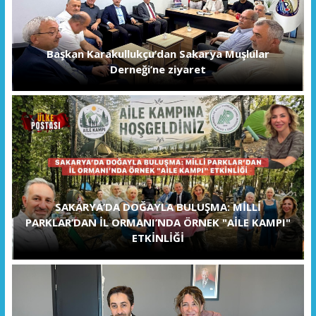
Başkan Karakullukçu’dan Sakarya Muşlular
Derneği’ne ziyaret
SAKARYA’DA DOĞAYLA BULUŞMA: MİLLİ
PARKLAR’DAN İL ORMANI’NDA ÖRNEK "AİLE KAMPI"
ETKİNLİĞİ