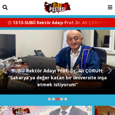
12:22-Sakarya satrançta Birinci Lig’e yüksel
SUBÜ Rektör Adayı Prof. Dr. Ali ÇORUH;
“Sakarya’ya değer katan bir üniversite inşa
etmek istiyorum”