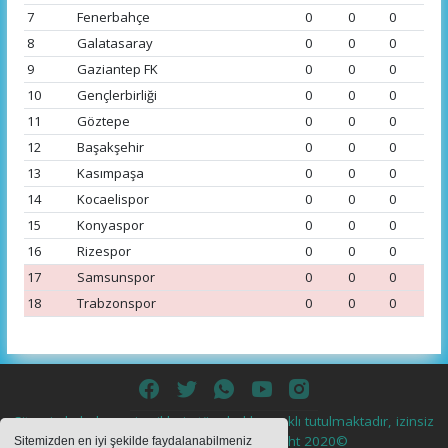
7
Fenerbahçe
0
0
0
8
Galatasaray
0
0
0
9
Gaziantep FK
0
0
0
10
Gençlerbirliği
0
0
0
11
Göztepe
0
0
0
12
Başakşehir
0
0
0
13
Kasımpaşa
0
0
0
14
Kocaelispor
0
0
0
15
Konyaspor
0
0
0
16
Rizespor
0
0
0
17
Samsunspor
0
0
0
18
Trabzonspor
0
0
0
Sitemizde bulunan içeriklerin tüm hakları saklı tutulmaktadır, izinsiz
içerikler kullanılamaz. Copyright 2020©
Sitemizden en iyi şekilde faydalanabilmeniz