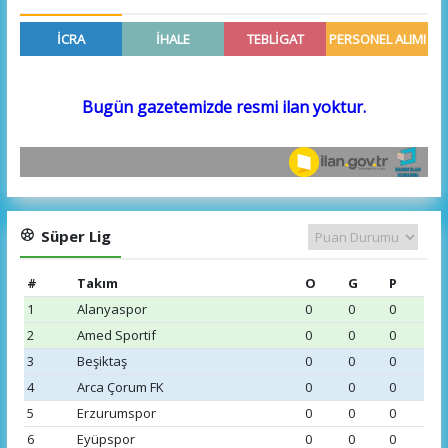
Süper Lig
#
Takım
O
G
P
1
Alanyaspor
0
0
0
2
Amed Sportif
0
0
0
3
Beşiktaş
0
0
0
4
Arca Çorum FK
0
0
0
5
Erzurumspor
0
0
0
6
Eyüpspor
0
0
0