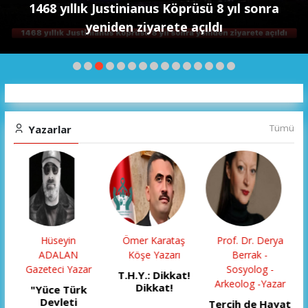
PARKLAR’DAN İL ORMANI’NDA ÖRNEK "AİLE
KAMPI" ETKİNLİĞİ
Tümü
Yazarlar
Ömer Karataş
Prof. Dr. Derya
Gökalp Şentürk
Köşe Yazarı
Berrak -
BUGÜN BENİM
Sosyolog -
DOĞUM
T.H.Y.: Dikkat!
Arkeolog -Yazar
GÜNÜM…
Dikkat!
U
Tercih de Hayat