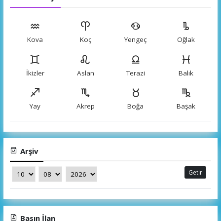
Kova
Koç
Yengeç
Oğlak
İkizler
Aslan
Terazi
Balık
Yay
Akrep
Boğa
Başak
Arşiv
Getir
Basın İlan