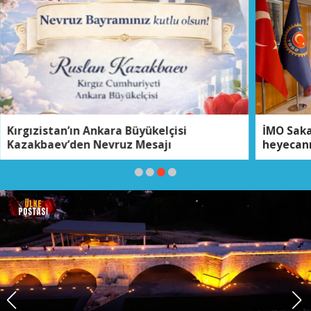
İMO Sakarya’da genel kurul ve seçim
heyecanı
SAKARYA’DA DOĞAYLA BULUŞMA: MİLLİ