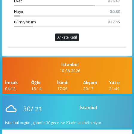
Evet
%76.47
Hayır
%5.88
Bilmiyorum
%17.65
Ankete Katıl
İstanbul
10.08.2026
İmsak
Öğle
İkindi
Akşam
Yatsı
04:12
13:14
17:06
20:17
21:49
30/
23
İstanbul
İstanbul bugün , gündüz 30 gece ise 23 olması bekleniyor.